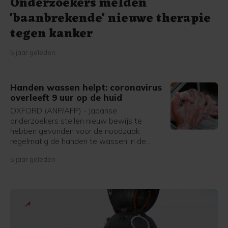
Onderzoekers melden
'baanbrekende' nieuwe therapie
tegen kanker
5 jaar geleden
Handen wassen helpt: coronavirus
overleeft 9 uur op de huid
OXFORD (ANP/AFP) - Japanse
onderzoekers stellen nieuw bewijs te
hebben gevonden voor de noodzaak
regelmatig de handen te wassen in de
strijd tegen het SARS-CoV-2-virus, dat
5 jaar geleden
Covid-19 veroorzaakt.