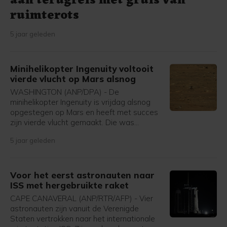
aan terugreis met gruis van
ruimterots
5 jaar geleden
Minihelikopter Ingenuity voltooit
vierde vlucht op Mars alsnog
WASHINGTON (ANP/DPA) - De
minihelikopter Ingenuity is vrijdag alsnog
opgestegen op Mars en heeft met succes
zijn vierde vlucht gemaakt. Die was
opnieuw sneller en verder dan de
5 jaar geleden
voorgaande keren. Donderdag ging er iets
mis bij de start en bleef het toestel aan de
grond. De NASA-ingenieurs herkenden dat
probleem uit eerdere tests. Een dag lukte
Voor het eerst astronauten naar
het in de herkansing wel.
ISS met hergebruikte raket
CAPE CANAVERAL (ANP/RTR/AFP) - Vier
astronauten zijn vanuit de Verenigde
Staten vertrokken naar het internationale