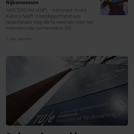
Rijksmuseum
AMSTERDAM (ANP) - Astronaut André
Kuipers heeft maandagochtend een
Nederlandse vlag die hij meenam naar het
internationale ruimtestation ISS
overhandigd aan het Rijksmuseum. Het ISS
5 jaar geleden
(International Space Station) is maandag
precies twintig jaar onafgebroken bemenst.