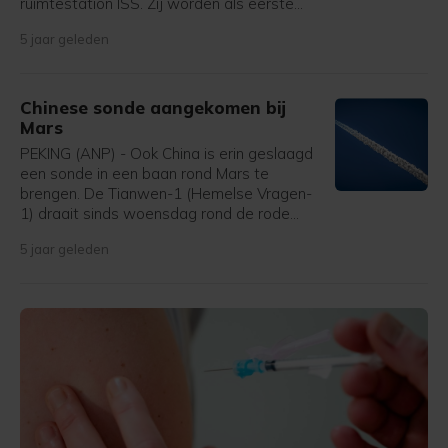
ruimtestation ISS. Zij worden als eerste
ruimtevaarders vervoerd met een raket die
5 jaar geleden
al eerder is gebruikt bij zo'n vlucht. De
lancering van de Falcon 9 van het
commerciële ruimtevaartbedrijf SpaceX
verliep succesvol.
Chinese sonde aangekomen bij
Mars
PEKING (ANP) - Ook China is erin geslaagd
een sonde in een baan rond Mars te
brengen. De Tianwen-1 (Hemelse Vragen-
1) draait sinds woensdag rond de rode
planeet, melden Chinese staatsmedia. Het
5 jaar geleden
vaartuig heeft in ongeveer 200 dagen sinds
de lancering een afstand van 470 miljoen
kilometer afgelegd.