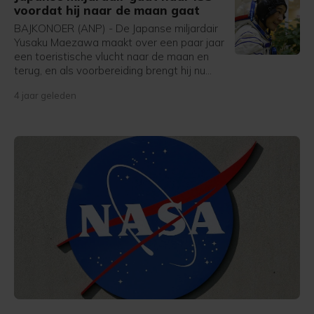
voordat hij naar de maan gaat
BAJKONOER (ANP) - De Japanse miljardair
Yusaku Maezawa maakt over een paar jaar
een toeristische vlucht naar de maan en
terug, en als voorbereiding brengt hij nu
alvast een bezoek aan ruimtestation ISS.
4 jaar geleden
De Japanner wordt woensdag gelanceerd
vanaf ruimtebasis Bajkonoer in Kazachstan.
Over iets minder dan twee weken keert hij
terug op aarde.