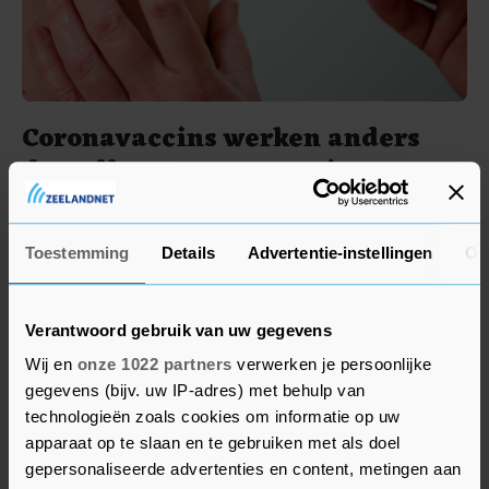
Coronavaccins werken anders
dan alle vroegere vaccins
5 jaar geleden
Toestemming
Details
Advertentie-instellingen
Ov
Verantwoord gebruik van uw gegevens
Wij en
onze 1022 partners
verwerken je persoonlijke
gegevens (bijv. uw IP-adres) met behulp van
technologieën zoals cookies om informatie op uw
apparaat op te slaan en te gebruiken met als doel
gepersonaliseerde advertenties en content, metingen aan