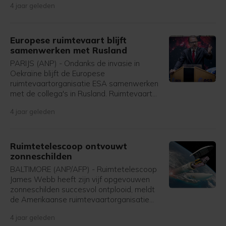
4 jaar geleden
Europese ruimtevaart blijft
samenwerken met Rusland
PARIJS (ANP) - Ondanks de invasie in
Oekraïne blijft de Europese
ruimtevaartorganisatie ESA samenwerken
met de collega's in Rusland. Ruimtevaart
"blijft een brug", laat ESA-topman Josef
4 jaar geleden
Aschbacher weten.
Ruimtetelescoop ontvouwt
zonneschilden
BALTIMORE (ANP/AFP) - Ruimtetelescoop
James Webb heeft zijn vijf opgevouwen
zonneschilden succesvol ontplooid, meldt
de Amerikaanse ruimtevaartorganisatie
NASA. Als dat zou zijn mislukt zou de op
4 jaar geleden
Kerstmis gelanceerde peperdure missie