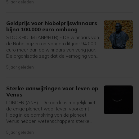
5 jaar geleden
Dat kan een gevaar zijn, want het virus kan
onzichtbaar sluimeren bij de dieren, tot het
overslaat naar mensen en onverwacht een
nieuwe golf begint.
Geldprijs voor Nobelprijswinnaars
bijna 100.000 euro omhoog
STOCKHOLM (ANP/RTR) - De winnaars van
de Nobelprijzen ontvangen dit jaar 94.000
euro meer dan de winnaars van vorig jaar.
De organisatie zegt dat de verhoging van
het prijzengeld mogelijk is door de degelijke
5 jaar geleden
financiële situatie van de Nobel Foundation.
Sterke aanwijzingen voor leven op
Venus
LONDEN (ANP) - De aarde is mogelijk niet
de enige planeet waar leven voorkomt.
Hoog in de dampkring van de planeet
Venus hebben wetenschappers sterke
aanwijzingen voor leven gevonden. Het
5 jaar geleden
gaat om microbes, minieme organismen die