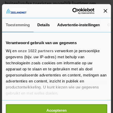
buitenlandse toeristen mogelijk lastiger om
Nederland te bezoeken. "Het zal zwaar zijn als
internationale gasten deze zomer niet kunnen
komen", zegt een woordvoerder.
Toestemming
Details
Advertentie-instellingen
Ov
Vakantie in eigen land
Verantwoord gebruik van uw gegevens
Het feit dat in zo’n situatie meer Nederlanders in
Wij en
onze 1022 partners
verwerken je persoonlijke
eigen land vakantie vieren, weegt volgens het
gegevens (bijv. uw IP-adres) met behulp van
technologieën zoals cookies om informatie op uw
toerismebureau niet op tegen het verlies van
apparaat op te slaan en te gebruiken met als doel
internationale gasten. "Buitenlandse toeristen
gepersonaliseerde advertenties en content, metingen aan
geven meer geld uit en zijn ook goed voor meer
advertenties en content, inzicht in publiek en
verblijven tijdens hun vakantie." Het beste voor
productontwikkeling. U kunt kiezen wie uw gegevens
de economie zou een mix tussen binnen- en
gebruikt en met welke doelen.
buitenlandse vakantiegangers zijn.
Als u het toestaat, willen we ook graag:
Accepteren
Informatie verzamelen over uw geografische