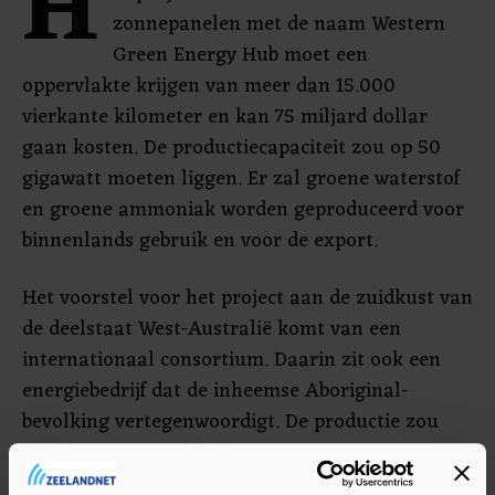
H
zonnepanelen met de naam Western
Green Energy Hub moet een
oppervlakte krijgen van meer dan 15.000
vierkante kilometer en kan 75 miljard dollar
gaan kosten. De productiecapaciteit zou op 50
gigawatt moeten liggen. Er zal groene waterstof
en groene ammoniak worden geproduceerd voor
binnenlands gebruik en voor de export.
Het voorstel voor het project aan de zuidkust van
de deelstaat West-Australië komt van een
internationaal consortium. Daarin zit ook een
energiebedrijf dat de inheemse Aboriginal-
bevolking vertegenwoordigt. De productie zou
rond 2030 moeten beginnen.