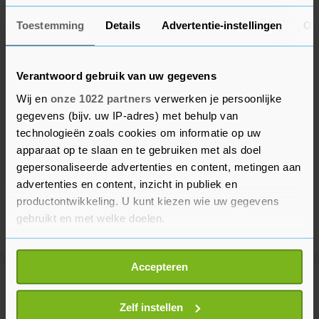
Toestemming
Details
Advertentie-instellingen
Ov
Verantwoord gebruik van uw gegevens
Wij en
onze 1022 partners
verwerken je persoonlijke
gegevens (bijv. uw IP-adres) met behulp van
technologieën zoals cookies om informatie op uw
apparaat op te slaan en te gebruiken met als doel
gepersonaliseerde advertenties en content, metingen aan
advertenties en content, inzicht in publiek en
productontwikkeling. U kunt kiezen wie uw gegevens
gebruikt en met welke doelen.
Als u het toestaat, willen we ook graag:
Accepteren
Informatie verzamelen over uw geografische
Meer uit Financieel
locatie, die tot een paar meter nauwkeurig kan zijn
Uw apparaat identificeren door het actief te
Zelf instellen