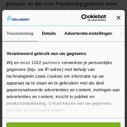
gemaakt en dat voor Prinsjesdag gesloten moet
zijn. Organisaties uit het hele zorgveld praten
erover mee, al zat de KNMG niet aan de
onderhandelingstafel. De organisatie heeft ook
Toestemming
Details
Advertentie-instellingen
Ov
geen stem in het akkoord.
Verantwoord gebruik van uw gegevens
Wij en
onze 1022 partners
verwerken je persoonlijke
gegevens (bijv. uw IP-adres) met behulp van
technologieën zoals cookies om informatie op uw
apparaat op te slaan en te gebruiken met als doel
gepersonaliseerde advertenties en content, metingen aan
advertenties en content, inzicht in publiek en
productontwikkeling. U kunt kiezen wie uw gegevens
gebruikt en met welke doelen.
Als u het toestaat, willen we ook graag: