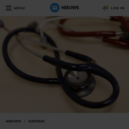
MENU
LOG IN
NIEUWS
/
GEZOND