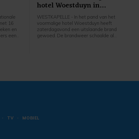
hotel Woestduyn in
Westkapelle
tionale
WESTKAPELLE - In het pand van het
 met 16
voormalige hotel Woestduyn heeft
heken en
zaterdagavond een uitslaande brand
ers een
gewoed. De brandweer schaalde al
amma met
snel op naar een grote brand.
ugd,
 alles te
amma
eld je
TV
MOBIEL