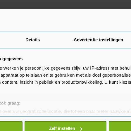
Details
Advertentie-instellingen
w gegevens
erwerken je persoonlijke gegevens (bijv. uw IP-adres) met behul
apparaat op te slaan en te gebruiken met als doel gepersonalise
 content, inzicht in publiek en productontwikkeling. U kunt kiez
 ook graag:
 over uw geografische locatie, die tot een paar meter nauwkeuri
eren door het actief te scannen op specifieke eigenschappen (fing
onlijke gegevens worden verwerkt en stel uw voorkeuren in he
Zelf instellen