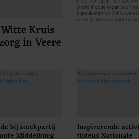
OOSTKAPELLE - De Zeeuws
Statenfractie organiseert e
bijeenkomst op Schouwen-D
en Walcheren om met agrari
Witte Kruis
andere (recreatie-)ondernem
gesprek te gaan over het Sti
zorg in Veere
2025. Dit plan presenteerde
provincie Zeeland eerder de
e bij steekpartij
Inspirerende activ
oute Middelburg
tijdens Nationale