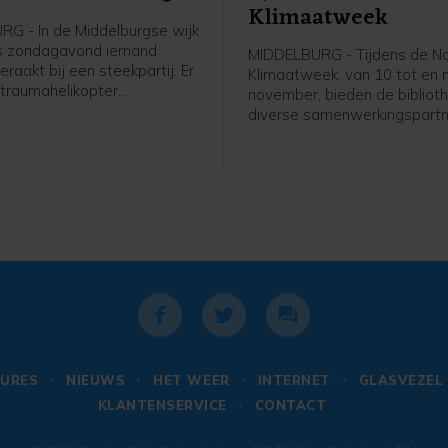
Klimaatweek
G - In de Middelburgse wijk
is zondagavond iemand
MIDDELBURG - Tijdens de Na
aakt bij een steekpartij. Er
Klimaatweek, van 10 tot en
traumahelikopter
november, bieden de bibliot
n, maar de komst hiervan is
diverse samenwerkingspartn
jk geannuleerd.De
gevarieerd en gratis progr
ten kregen rond 19.40 uur de
activiteiten aan. Er is voor je
at er aan de Bluesroute
jongeren en volwassenen van
ewond was geraakt. Ter
doen. Bekijk het hele progr
eek een man betrokken te zijn
op dezb.nl/klimaatweek en m
j een steekincident, zo meldt
aan.
e. Naast twee ambulances
een traumahelikopter
n. De komst hiervan werd
0 uur geannuleerd. Er hoefde
edische check niemand mee
iekenhuis.Politieagenten
en verdachte aangehouden.
URES
NIEUWS
HET WEER
INTERNET
GLASVEZEL
vergebracht naar een
KLANTENSERVICE
CONTACT
lencomplex. Een deel van de
 is door de politie afgezet