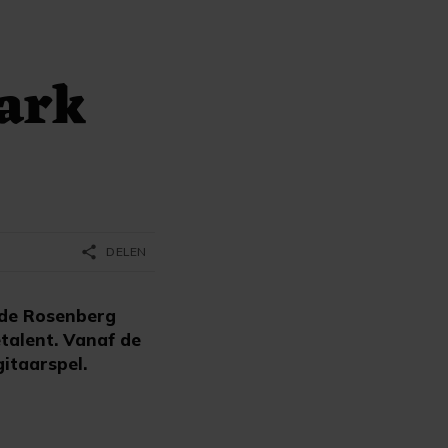
park
share
DELEN
nde Rosenberg
etalent. Vanaf de
itaarspel.