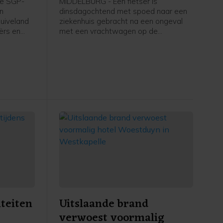
e SGP-
MIDDELBURG - Een fietser is
en
dinsdagochtend met spoed naar een
uiveland
ziekenhuis gebracht na een ongeval
ërs en
met een vrachtwagen op de
ers in
Schroeweg in Middelburg.
kstofplan
 de
ze maand.
iteiten
Uitslaande brand
verwoest voormalig