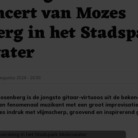
ncert van Mozes
rg in het Stads
ater
augustus 2024 - 16:00
senberg is de jongste gitaar-virtuoos uit de beke
 een fenomenaal muzikant met een groot improvisati
s indruk met vlijmscherp, groovend en inspirerend g