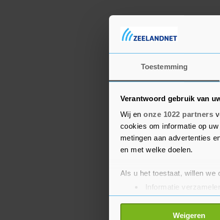
Toestemming
Verantwoord gebruik van u
Wij en
onze 1022 partners
v
cookies om informatie op uw 
metingen aan advertenties en
en met welke doelen.
Als u het toestaat, willen we
Informatie verzamelen
Uw apparaat identific
Lees meer over hoe uw perso
Weigeren