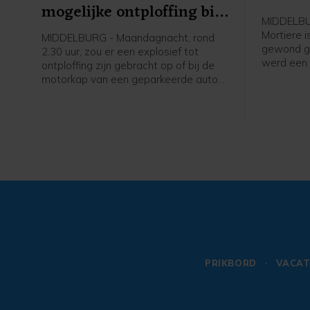
mogelijke ontploffing bij
MIDDELBUR
auto Domburgs
Mortiere 
MIDDELBURG - Maandagnacht, rond
Schuitvlot
gewond ger
2.30 uur, zou er een explosief tot
werd een 
ontploffing zijn gebracht op of bij de
opgeroepe
motorkap van een geparkeerde auto
uiteindeli
aan het Domburgs Schuitvlot in
hulpdiens
Middelburg. De politie vraagt burgers
melding d
die hierover meer weten zich te
iemand g
melden.
plekke bl
geraakt bi
de politi
werd ook 
opgeroepe
rond 20.0
na een m
naar het z
hebben e
PRIKBORD
VACAT
Deze is o
politiecel
Bluesroute