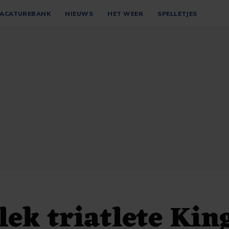
ACATUREBANK
NIEUWS
HET WEER
SPELLETJES
lek triatlete Ki