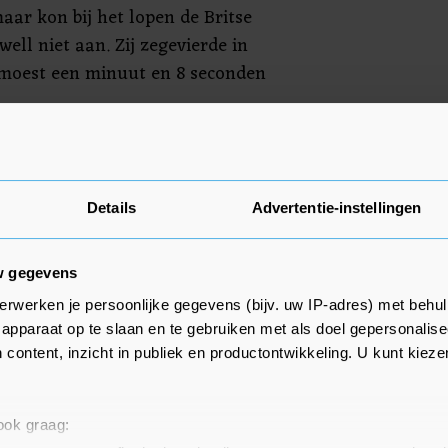
aar kon bij het lopen de Britse
ell niet aan. Zij zegevierde in
 moest een minuut en 8 seconden
 Rani Skrabanja 51e. Bij de
rray als 36e over de finish.
Details
Advertentie-instellingen
w gegevens
erwerken je persoonlijke gegevens (bijv. uw IP-adres) met behul
apparaat op te slaan en te gebruiken met als doel gepersonalise
 content, inzicht in publiek en productontwikkeling. U kunt kiez
 ook graag: