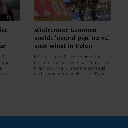
iet
Wielrenner Lemmen
voelde 'overal pijn' na val
ur
voor winst in Polen
P) -
KARPACZ (ANP) - Wielrenner Bart
reggen
Lemmen voelde "overal pijn" na zijn val
de
in aanloop naar zijn eerste profzege,
 de
die hij donderdag boekte in de Ronde
 SD Worx-
van Polen. Dat heeft de Nederlander
ge renster
laten weten in een reactie via zijn
t.
ploeg Visma - Lease a Bike. De 30-
jarige Lemmen kwam ten val maar
won de etappe en nam de leiding in
het algemeen klassement over.