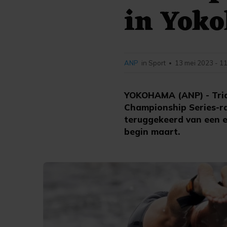
in Yok
ANP
in Sport
13 mei 2023 - 1
•
YOKOHAMA (ANP) - Triat
Championship Series-ra
teruggekeerd van een e
begin maart.