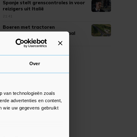
Spanje stelt grenscontroles in voor
reizigers uit Italië
21:41
Boeren met tractoren
demonstreren in Maas en Waal
20:51
Over
p van technologieën zoals
erde advertenties en content,
en wie uw gegevens gebruikt