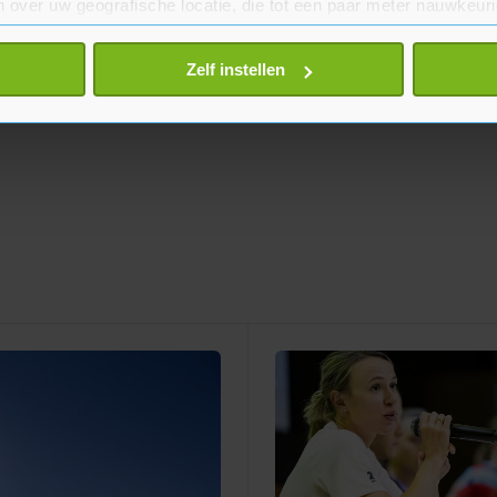
 over uw geografische locatie, die tot een paar meter nauwkeuri
eren door het actief te scannen op specifieke eigenschappen (fing
onlijke gegevens worden verwerkt en stel uw voorkeuren in he
Zelf instellen
jzigen of intrekken in de Cookieverklaring.
te beter en wordt jouw bezoek makkelijker en persoonlijker. O
je gemaakte keuze altijd wijzigen of intrekken.