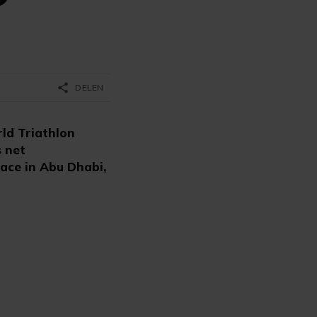
share
DELEN
ld Triathlon
s net
ace in Abu Dhabi,