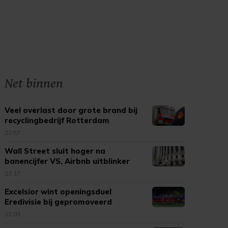
Net binnen
Veel overlast door grote brand bij
recyclingbedrijf Rotterdam
22:57
Wall Street sluit hoger na
banencijfer VS, Airbnb uitblinker
22:17
Excelsior wint openingsduel
Eredivisie bij gepromoveerd
Cambuur
22:03