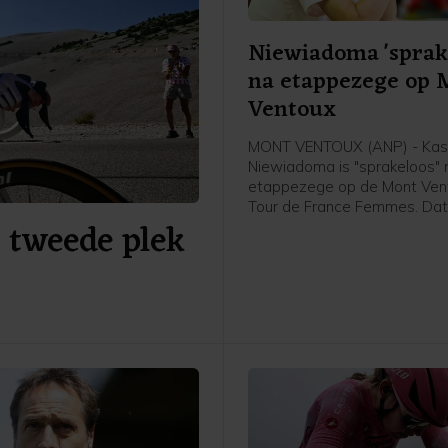
Niewiadoma 'sprak
na etappezege op 
Ventoux
MONT VENTOUX (ANP) - Kas
Niewiadoma is "sprakeloos" 
etappezege op de Mont Vent
Tour de France Femmes. Dat
a tweede plek
Poolse van Canyon//Sram vri
afloop van de etappe in het
flashinterview. Het was de e
etappezege voor de Tourwi
2024.