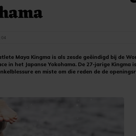
ohama
1:04
lete Maya Kingma is als zesde geëindigd bij de Wor
ce in het Japanse Yokohama. De 27-jarige Kingma i
nkelblessure en miste om die reden de de openingsr