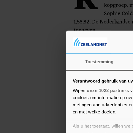
K
kopgroep, m
Sophie Coldw
1.53.32. De Nederlandse
toegeven.
Rachel Klamer werd 38e,
mannen kwam Richard Mu
Toestemming
Verantwoord gebruik van u
Wij en
onze 1022 partners
v
cookies om informatie op uw 
metingen aan advertenties en
en met welke doelen.
Als u het toestaat, willen we