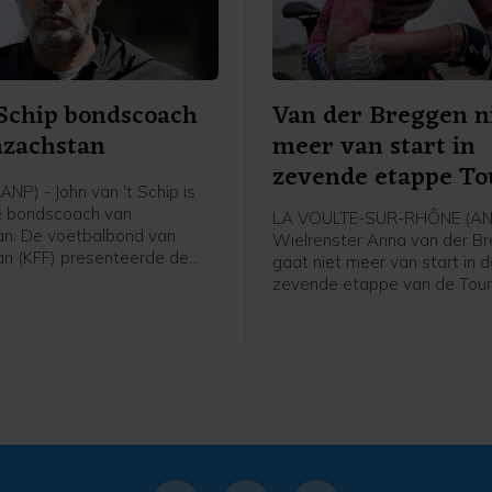
 Schip bondscoach
Van der Breggen n
azachstan
meer van start in
zevende etappe To
NP) - John van 't Schip is
e bondscoach van
LA VOULTE-SUR-RHÔNE (AN
n. De voetbalbond van
Wielrenster Anna van der B
n (KFF) presenteerde de
gaat niet meer van start in 
 Nederlandse oud-
zevende etappe van de Tour
nal en trainer vrijdag, zo
France Femmes. Haar ploeg
 bond op social media.
Protime meldt dat de 36-jari
de Tour verlaat en rust neem