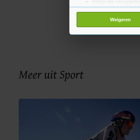
Informatie verzamelen
Uw apparaat identific
Lees meer over hoe uw perso
Weigeren
toestemming op elk moment wi
Met cookies werkt onze websi
ons cookiebeleid bekijken en 
Meer uit Sport