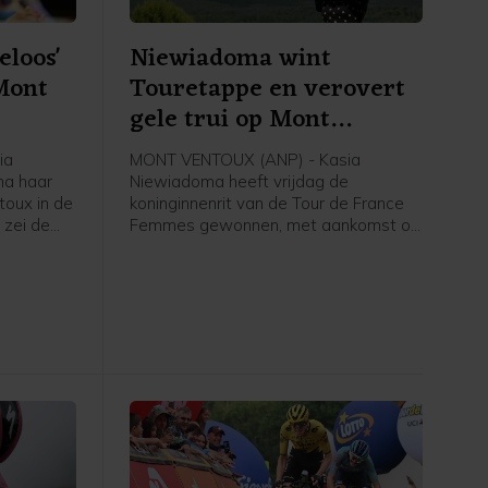
eloos'
Niewiadoma wint
Mont
Touretappe en verovert
gele trui op Mont
Ventoux
ia
MONT VENTOUX (ANP) - Kasia
na haar
Niewiadoma heeft vrijdag de
oux in de
koninginnenrit van de Tour de France
 zei de
Femmes gewonnen, met aankomst op
jdag na
de Mont Ventoux. De Poolse renster
van Canyon//Sram reed solo naar de
erste
overwinning op de bekende berg, ruim
nnares van
voor Demi Vollering. De Nederlandse
werd tweede op 1.16 minuut. De
Italiaanse Longo Borghini werd derde
op 1.42.