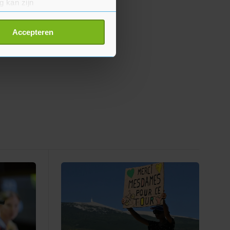
g kan zijn
erprinting)
t
detailgedeelte
in. U kunt uw
Accepteren
p onze cookiepagina kun je