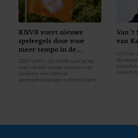
KNVB voert nieuwe
Van 't
spelregels door voor
van K
meer tempo in de
ASTANA (A
wedstrijd
de nieuw
ZEIST (ANP) - De KNVB voert bij de
Kazachsta
start van het nieuwe seizoen in de
Kazachsta
Eredivisie verschillende
62-jarige
spelregelwijzigingen in die erop gericht
internatio
zijn het tempo in de wedstrijden te
meldde de
verhogen. Het zijn aanpassingen in de
spelregels van de internationale
spelregelorganisatie IFAB, die de FIFA
ook al had doorgevoerd tijdens het
WK voetbal in juni.