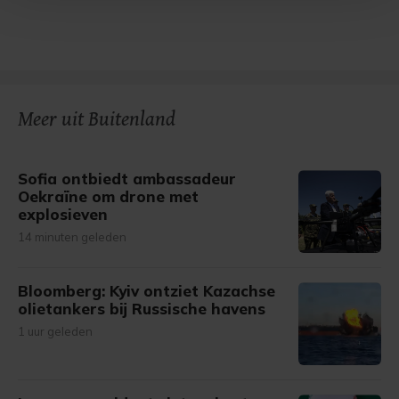
Met cookies werkt onze website beter en wordt jouw
bezoek makkelijker en persoonlijker. Op
onze cookiepagina kun je ons cookiebeleid bekijken en je
gemaakte keuze altijd wijzigen of intrekken.
Meer uit Buitenland
Sofia ontbiedt ambassadeur
Oekraïne om drone met
explosieven
14 minuten geleden
Bloomberg: Kyiv ontziet Kazachse
olietankers bij Russische havens
1 uur geleden