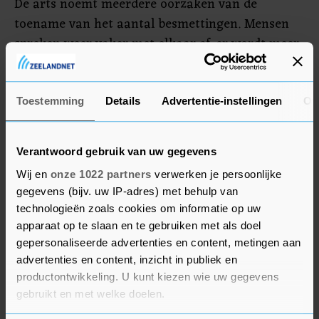
De arts noemt meerdere oorzaken van de
toename van het aantal besmettingen. Mensen
spreken weer vaker met elkaar af, er wordt meer
gereisd en er worden allerlei maatregelen
geschrapt die verspreiding van het virus moesten
voorkomen. Ondertussen grijpt de besmettelijker
Toestemming
Details
Advertentie-instellingen
Ov
Delta-variant om zich heen.
Verantwoord gebruik van uw gegevens
Wij en
onze 1022 partners
verwerken je persoonlijke
gegevens (bijv. uw IP-adres) met behulp van
technologieën zoals cookies om informatie op uw
apparaat op te slaan en te gebruiken met als doel
gepersonaliseerde advertenties en content, metingen aan
advertenties en content, inzicht in publiek en
productontwikkeling. U kunt kiezen wie uw gegevens
gebruikt en met welke doelen.