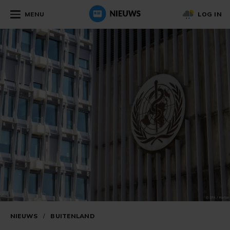
MENU
LOG IN
NIEUWS
/
BUITENLAND