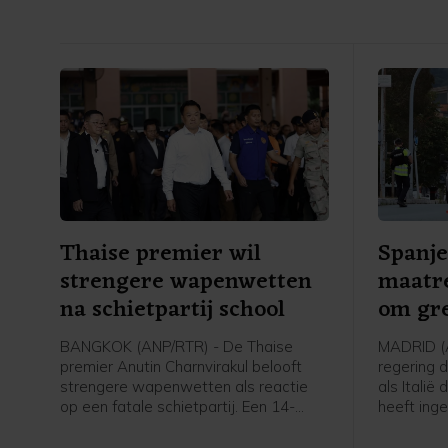
Thaise premier wil
Spanje
strengere wapenwetten
maatre
na schietpartij school
om gre
BANGKOK (ANP/RTR) - De Thaise
MADRID (
premier Anutin Charnvirakul belooft
regering 
strengere wapenwetten als reactie
als Italië
op een fatale schietpartij. Een 14-
heeft inge
jarige jongen schoot vrijdag twee van
voor kome
zijn grootouders dood en daarna vijf
stelde de