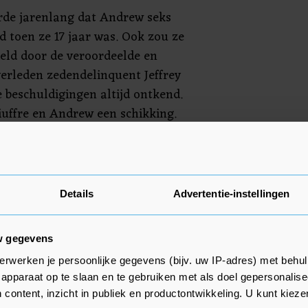
erde jarenlang dat Andrew seks
 toen ze 17 jaar was. Ook zou ze
eld door de veroordeelde en
erleden zedendelinquent Jeffrey
 beschuldigingen altijd ontkend.
iuffre en Andrew een schikking.
rige maand op Instagram dat een
gereden en dat ze nog maar een
 Dat verhaal werd in twijfel
Details
Advertentie-instellingen
ale politie zei geen meldingen te
 dergelijk ongeval.
w gegevens
erwerken je persoonlijke gegevens (bijv. uw IP-adres) met behul
apparaat op te slaan en te gebruiken met als doel gepersonalise
 content, inzicht in publiek en productontwikkeling. U kunt kiez