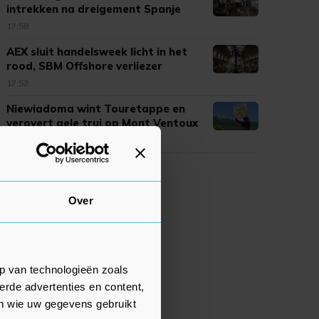
intrekken na dreigement Spanje
17:58
AEX sluit handelsweek licht in het
rood, SBM Offshore verliezer
17:52
Niewiadoma wint Touretappe en
verovert gele trui op Mont Ventoux
17:50
Over
p van technologieën zoals
erde advertenties en content,
en wie uw gegevens gebruikt