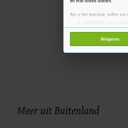
en met welke doelen.
Als u het toestaat, willen we
Informatie verzamelen
Uw apparaat identific
Lees meer over hoe uw perso
Weigeren
toestemming op elk moment wi
Met cookies werkt onze websi
ons cookiebeleid bekijken en 
Meer uit Buitenland