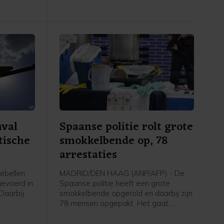
n het
een van de drie staten zal worden
gezien als een aanval tegen allen",
vergelijkbaar met artikel 5 van de
NAVO. Ook worden afspraken
gemaakt over intensievere
defensiesamenwerking.
nval
Spaanse politie rolt grote
tische
smokkelbende op, 78
arrestaties
ebellen
MADRID/DEN HAAG (ANP/AFP) - De
evoerd in
Spaanse politie heeft een grote
 Daarbij
smokkelbende opgerold en daarbij zijn
78 mensen opgepakt. Het gaat
ood, meldt
volgens Europol om een van de
ron aan
grootste criminele netwerken die via