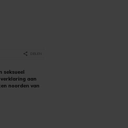
share
DELEN
n seksueel
 verklaring aan
 ten noorden van