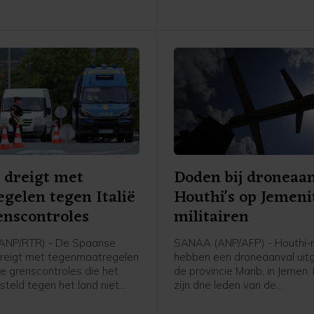
eventueel voor te leggen aa
Hooggerechtshof.
 dreigt met
Doden bij droneaa
gelen tegen Italië
Houthi's op Jemeni
nscontroles
militairen
ANP/RTR) - De Spaanse
SANAA (ANP/AFP) - Houthi-r
dreigt met tegenmaatregelen
hebben een droneaanval uitg
 de grenscontroles die het
de provincie Marib, in Jemen.
steld tegen het land niet
zijn drie leden van de
nde zondag opheft. Italië
regeringsstrijdkrachten ged
ze in nadat tienduizenden
een Jemenitische militaire b