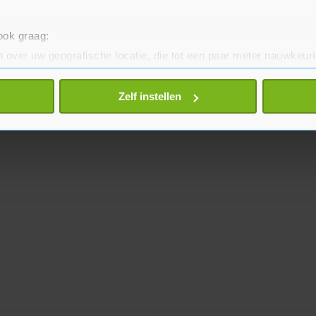
 ook graag:
 over uw geografische locatie, die tot een paar meter nauwkeuri
eren door het actief te scannen op specifieke eigenschappen (fing
onlijke gegevens worden verwerkt en stel uw voorkeuren in he
Zelf instellen
jzigen of intrekken in de Cookieverklaring.
te beter en wordt jouw bezoek makkelijker en persoonlijker. O
je gemaakte keuze altijd wijzigen of intrekken.