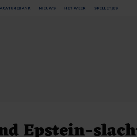
ACATUREBANK
NIEUWS
HET WEER
SPELLETJES
d Epstein-slach