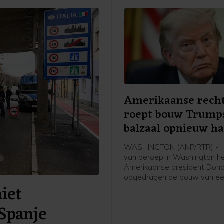
Amerikaanse rech
roept bouw Trump
balzaal opnieuw ha
WASHINGTON (ANP/RTR) - H
van beroep in Washington h
Amerikaanse president Don
opgedragen de bouw van ee
niet
aan het Witte Huis tot nader 
te leggen. De uitspraak wor
Spanje
over twee weken van kracht
Trump de tijd te gunnen de 