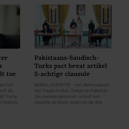
ter
Pakistaans-Saudisch-
s
Turks pact bevat artikel
lt toe
5-achtige clausule
et hof
MEKKA (ANP/RTR) - Het defensiepact
eeft de
dat Saudi-Arabië, Turkije en Pakistan
ald Trump
zijn overeengekomen, omvat een
n balzaal
clausule op basis waarvan de drie
order stil
landen elkaar verdedigen wanneer zij
dt pas
worden aangevallen. In een door
, om
Pakistan gedeelde gezamenlijke
zaak
verklaring staat dat "een aanval op