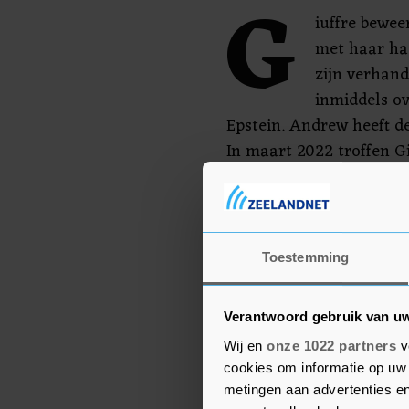
G
iuffre bewe
met haar had
zijn verhand
inmiddels ov
Epstein. Andrew heeft de
In maart 2022 troffen G
Giuffre meldde eind vo
schoolbus haar had aan
paar dagen te leven had.
Toestemming
getrokken, omdat de lok
hebben gekregen van een
Verantwoord gebruik van u
Wij en
onze 1022 partners
v
cookies om informatie op uw 
metingen aan advertenties en