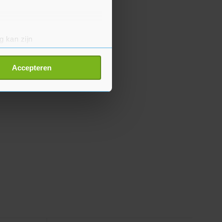
g kan zijn
erprinting)
t
detailgedeelte
in. U kunt uw
Accepteren
p onze cookiepagina kun je