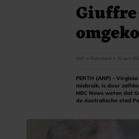
Giuffre
omgek
ANP
in Buitenland
26 april 20
•
PERTH (ANP) - Virginia
misbruik, is door zelfd
NBC News weten dat Giuf
de Australische stad Pe