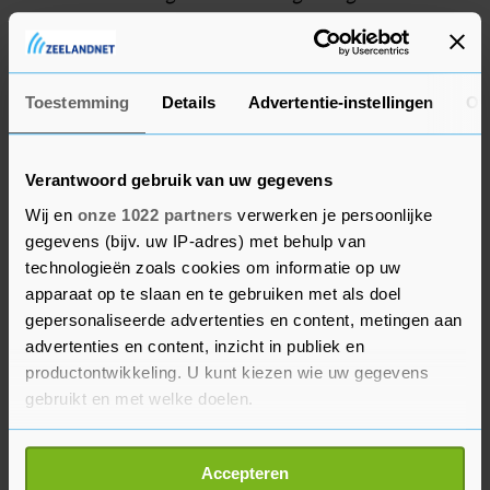
met de negende plaats. Marco van der Stel, de
enige Nederlandse deelnemer, werd 41e op ruim 2
minuten van de Franse winnaar.
Toestemming
Details
Advertentie-instellingen
Ov
Verantwoord gebruik van uw gegevens
Wij en
onze 1022 partners
verwerken je persoonlijke
gegevens (bijv. uw IP-adres) met behulp van
technologieën zoals cookies om informatie op uw
apparaat op te slaan en te gebruiken met als doel
gepersonaliseerde advertenties en content, metingen aan
advertenties en content, inzicht in publiek en
productontwikkeling. U kunt kiezen wie uw gegevens
gebruikt en met welke doelen.
Als u het toestaat, willen we ook graag:
Accepteren
Informatie verzamelen over uw geografische