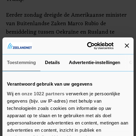
Eerder zondag dreigde de Amerikaanse minister
van Buitenlandse Zaken Marco Rubio de
bemiddeling tussen Oekraïne en Rusland te
staken als er niet snel resultaat geboekt wordt.
In het politieke praatprogramma Meet the Press
zei Rubio dat de VS in de komende week de
Toestemming
Details
Advertentie-instellingen
Ov
afweging moeten maken "of dit iets is waarbij we
betrokken willen blijven, of dat het tijd is om ons
te richten op zaken die even belangrijk, zo niet
Verantwoord gebruik van uw gegevens
belangrijker zijn."
Wij en
onze 1022 partners
verwerken je persoonlijke
gegevens (bijv. uw IP-adres) met behulp van
technologieën zoals cookies om informatie op uw
apparaat op te slaan en te gebruiken met als doel
gepersonaliseerde advertenties en content, metingen aan
advertenties en content, inzicht in publiek en