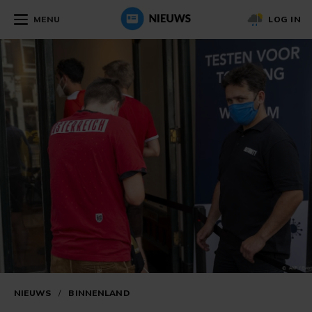
MENU
LOG IN
NIEUWS
/
BINNENLAND