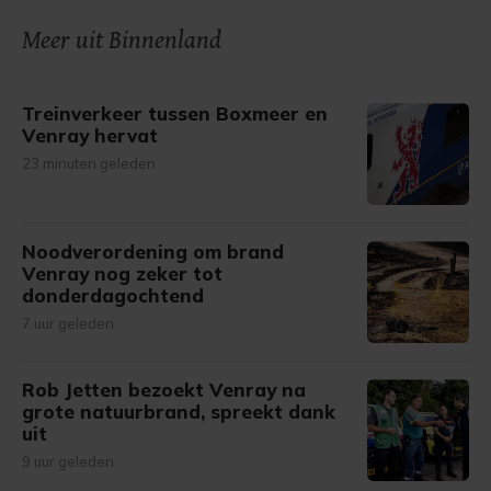
onze cookiepagina kun je ons cookiebeleid bekijken en je
Meer uit Binnenland
gemaakte keuze altijd wijzigen of intrekken.
Treinverkeer tussen Boxmeer en
Venray hervat
23 minuten geleden
Noodverordening om brand
Venray nog zeker tot
donderdagochtend
7 uur geleden
Rob Jetten bezoekt Venray na
grote natuurbrand, spreekt dank
uit
9 uur geleden