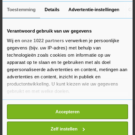
Toestemming
Details
Advertentie-instellingen
Ov
Verantwoord gebruik van uw gegevens
Wij en
onze 1022 partners
verwerken je persoonlijke
gegevens (bijv. uw IP-adres) met behulp van
technologieën zoals cookies om informatie op uw
apparaat op te slaan en te gebruiken met als doel
gepersonaliseerde advertenties en content, metingen aan
advertenties en content, inzicht in publiek en
productontwikkeling. U kunt kiezen wie uw gegevens
gebruikt en met welke doelen.
Als u het toestaat, willen we ook graag:
Accepteren
Informatie verzamelen over uw geografische
Meer uit Beveland
locatie, die tot een paar meter nauwkeurig kan zijn
Uw apparaat identificeren door het actief te
Zelf instellen