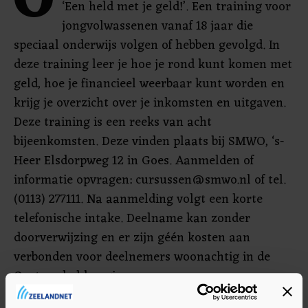
O
‘Een held met je geld!’. Een training voor
jongvolwassenen vanaf 18 jaar die
speciaal onderwijs volgen of hebben gevolgd. In
deze training leer je hoe je rond kunt komen met
geld, hoe je financieel weerbaar kunt worden en
krijg je overzicht over je inkomsten en uitgaven.
Deze training is een reeks van acht
bijeenkomsten. Deze vinden plaats bij SMWO, ‘s-
Heer Elsdorpweg 12 in Goes. Aanmelden of
informatie opvragen:
cursussen@smwo.nl
of tel.
(0113) 277111. Na aanmelding volgt een korte
telefonische intake. Deelname kan zonder
doorverwijzing en er zijn géén kosten aan
verbonden voor deelnemers woonachtig in de
Oosterschelderegio.