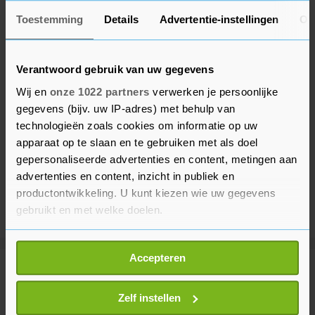
Toestemming
Details
Advertentie-instellingen
Ov
Verantwoord gebruik van uw gegevens
Wij en
onze 1022 partners
verwerken je persoonlijke
gegevens (bijv. uw IP-adres) met behulp van
technologieën zoals cookies om informatie op uw
apparaat op te slaan en te gebruiken met als doel
gepersonaliseerde advertenties en content, metingen aan
advertenties en content, inzicht in publiek en
productontwikkeling. U kunt kiezen wie uw gegevens
gebruikt en met welke doelen.
Als u het toestaat, willen we ook graag:
Accepteren
Informatie verzamelen over uw geografische
Meer uit Sport
locatie, die tot een paar meter nauwkeurig kan zijn
Uw apparaat identificeren door het actief te
Zelf instellen
scannen op specifieke eigenschappen (fingerprinting)