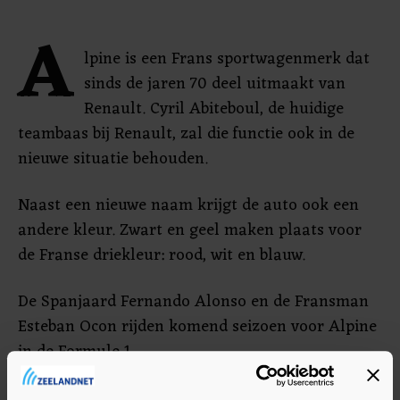
A
lpine is een Frans sportwagenmerk dat
sinds de jaren 70 deel uitmaakt van
Renault. Cyril Abiteboul, de huidige
teambaas bij Renault, zal die functie ook in de
nieuwe situatie behouden.
Naast een nieuwe naam krijgt de auto ook een
andere kleur. Zwart en geel maken plaats voor
de Franse driekleur: rood, wit en blauw.
De Spanjaard Fernando Alonso en de Fransman
Esteban Ocon rijden komend seizoen voor Alpine
in de Formule 1.