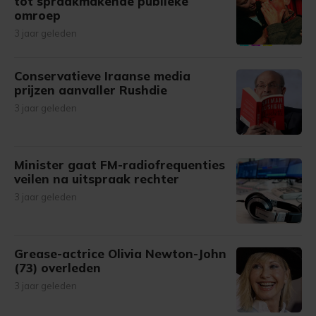
tot spraakmakende publieke
omroep
3 jaar geleden
Conservatieve Iraanse media
prijzen aanvaller Rushdie
3 jaar geleden
Minister gaat FM-radiofrequenties
veilen na uitspraak rechter
3 jaar geleden
Grease-actrice Olivia Newton-John
(73) overleden
3 jaar geleden