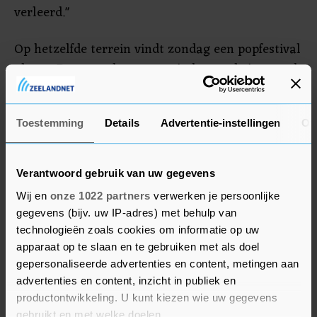
verleerd."
Op hetzelfde terrein vindt zondag een popfestival
plaats. Daarmee komt een einde aan de in totaal
acht proefevenementen van Fieldlab
Evenementen. Eerder werden in die serie een
Toestemming
Details
Advertentie-instellingen
Ov
congres, een theatervoorstelling van Guido
Weijers, twee voetbalwedstrijden, een concert van
André Hazes en een dancefeest georganiseerd.
Verantwoord gebruik van uw gegevens
Wij en
onze 1022 partners
verwerken je persoonlijke
gegevens (bijv. uw IP-adres) met behulp van
technologieën zoals cookies om informatie op uw
apparaat op te slaan en te gebruiken met als doel
gepersonaliseerde advertenties en content, metingen aan
advertenties en content, inzicht in publiek en
productontwikkeling. U kunt kiezen wie uw gegevens
gebruikt en met welke doelen.