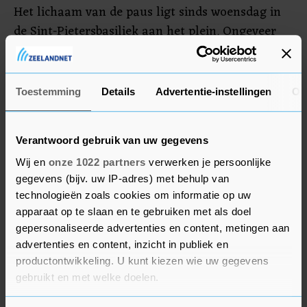
Het lichaam van de paus ligt sinds woensdag in
de Sint-Pietersbasiliek aan het plein. Ongeveer
250.000 belangstellenden zijn woensdag,
donderdag en vrijdag langs de open kist gelopen
om een laatste eerbetoon te brengen. De kist
Toestemming
Details
Advertentie-instellingen
Ov
werd vrijdag in een besloten ceremonie gesloten.
Verantwoord gebruik van uw gegevens
Wij en
onze 1022 partners
verwerken je persoonlijke
gegevens (bijv. uw IP-adres) met behulp van
technologieën zoals cookies om informatie op uw
apparaat op te slaan en te gebruiken met als doel
gepersonaliseerde advertenties en content, metingen aan
advertenties en content, inzicht in publiek en
productontwikkeling. U kunt kiezen wie uw gegevens
gebruikt en met welke doelen.