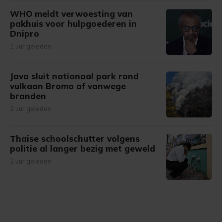
WHO meldt verwoesting van
pakhuis voor hulpgoederen in
Dnipro
1 uur geleden
Java sluit nationaal park rond
vulkaan Bromo af vanwege
branden
2 uur geleden
Thaise schoolschutter volgens
politie al langer bezig met geweld
2 uur geleden