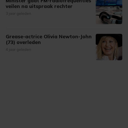
Minister gaat FM-radiofrequenties
veilen na uitspraak rechter
3 jaar geleden
Grease-actrice Olivia Newton-John
(73) overleden
4 jaar geleden