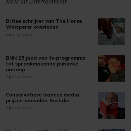
Meer uit Entertainment
gemaakte keuze altijd wijzigen of intrekken.
Britse schrijver van The Horse
Whisperer overleden
3 jaar geleden
BNN 25 jaar: van tv-programma
tot spraakmakende publieke
omroep
3 jaar geleden
Conservatieve Iraanse media
prijzen aanvaller Rushdie
3 jaar geleden