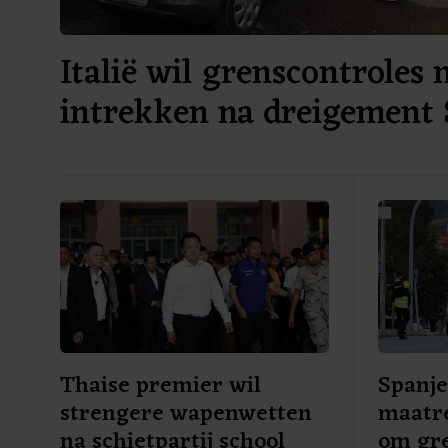
Italië wil grenscontroles 
intrekken na dreigement 
Thaise premier wil
Spanje
strengere wapenwetten
maatre
na schietpartij school
om gre