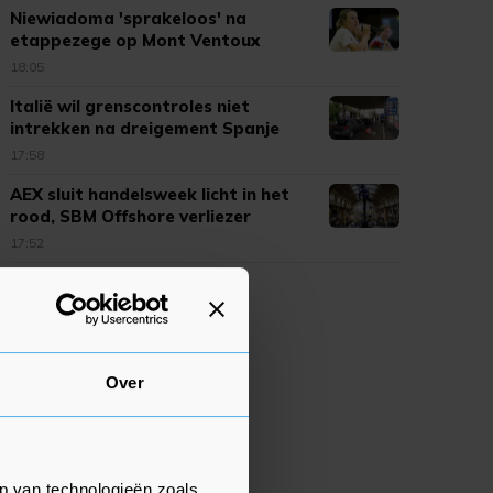
Niewiadoma 'sprakeloos' na
etappezege op Mont Ventoux
18:05
Italië wil grenscontroles niet
intrekken na dreigement Spanje
17:58
AEX sluit handelsweek licht in het
rood, SBM Offshore verliezer
17:52
Over
p van technologieën zoals