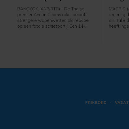
BANGKOK (ANP/RTR) - De Thaise
MADRID (
premier Anutin Charnvirakul belooft
regering 
strengere wapenwetten als reactie
als Italië
op een fatale schietpartij. Een 14-
heeft inge
jarige jongen schoot vrijdag twee van
voor kome
zijn grootouders dood en daarna vijf
stelde de
anderen op zijn school, voordat hij
migranten
zichzelf van het leven beroofde.
exclave 
PRIKBORD
VACAT