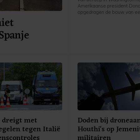
Amerikaanse president Don
opgedragen de bouw van ee
niet
aan het Witte Huis tot nader 
te leggen. De uitspraak wor
Spanje
over twee weken van kracht
Trump de tijd te gunnen de 
eventueel voor te leggen aa
Hooggerechtshof.
 dreigt met
Doden bij droneaa
gelen tegen Italië
Houthi's op Jemeni
nscontroles
militairen