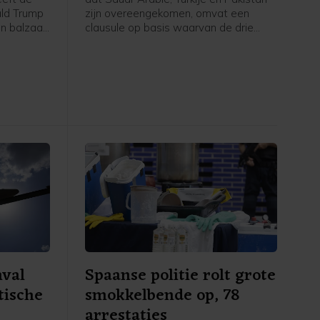
ald Trump
zijn overeengekomen, omvat een
n balzaal
clausule op basis waarvan de drie
order stil
landen elkaar verdedigen wanneer zij
dt pas
worden aangevallen. In een door
, om
Pakistan gedeelde gezamenlijke
zaak
verklaring staat dat "een aanval op
n het
een van de drie staten zal worden
gezien als een aanval tegen allen",
vergelijkbaar met artikel 5 van de
NAVO. Ook worden afspraken
gemaakt over intensievere
defensiesamenwerking.
nval
Spaanse politie rolt grote
tische
smokkelbende op, 78
arrestaties