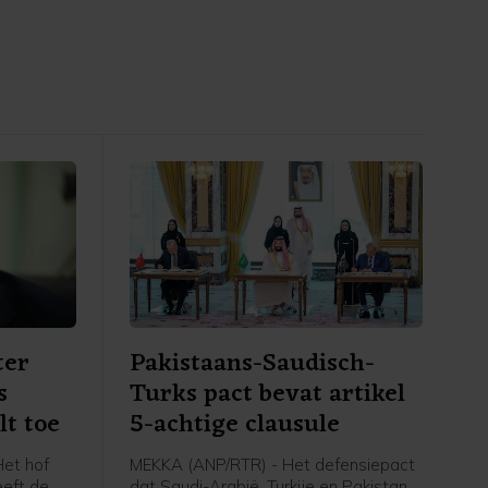
ter
Pakistaans-Saudisch-
s
Turks pact bevat artikel
lt toe
5-achtige clausule
et hof
MEKKA (ANP/RTR) - Het defensiepact
eeft de
dat Saudi-Arabië, Turkije en Pakistan