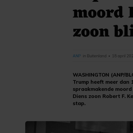
moord R
zoon bl
ANP
in Buitenland
18 april 20
•
WASHINGTON (ANP/BLOO
Trump heeft meer dan 1
spraakmakende moord i
Diens zoon Robert F. Ke
stap.