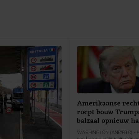
Amerikaanse rech
roept bouw Trump
balzaal opnieuw ha
WASHINGTON (ANP/RTR) - H
van beroep in Washington h