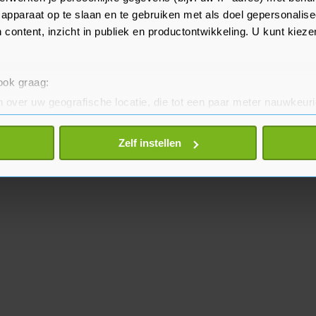
apparaat op te slaan en te gebruiken met als doel gepersonalise
 content, inzicht in publiek en productontwikkeling. U kunt kiez
 ook graag:
 over uw geografische locatie, die tot een paar meter nauwkeuri
eren door het actief te scannen op specifieke eigenschappen (fing
onlijke gegevens worden verwerkt en stel uw voorkeuren in he
Zelf instellen
jzigen of intrekken in de Cookieverklaring.
te beter en wordt jouw bezoek makkelijker en persoonlijker. O
je gemaakte keuze altijd wijzigen of intrekken.