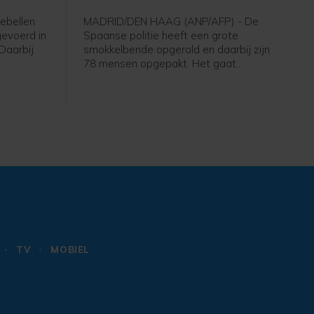
ebellen
MADRID/DEN HAAG (ANP/AFP) - De
evoerd in
Spaanse politie heeft een grote
 Daarbij
smokkelbende opgerold en daarbij zijn
78 mensen opgepakt. Het gaat
ood, meldt
volgens Europol om een van de
ron aan
grootste criminele netwerken die via
de westelijke Middellandse Zee drugs,
migranten, wapens en voortvluchtige
criminelen smokkelde.
TV
MOBIEL