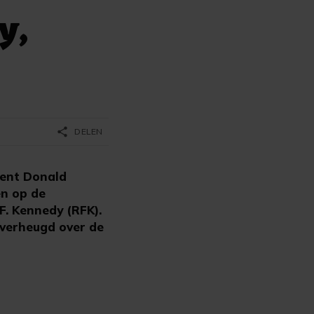
y,
share
DELEN
ent Donald
en op de
. Kennedy (RFK).
 verheugd over de