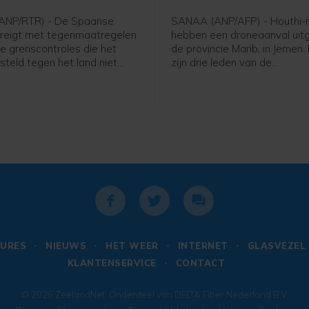
ANP/RTR) - De Spaanse
SANAA (ANP/AFP) - Houthi-r
dreigt met tegenmaatregelen
hebben een droneaanval uitg
 de grenscontroles die het
de provincie Marib, in Jemen.
steld tegen het land niet
zijn drie leden van de
nde zondag opheft. Italië
regeringsstrijdkrachten ged
ze in nadat tienduizenden
een Jemenitische militaire b
 vorige week de Spaanse
persbureau AFP.
Ceuta binnenkwamen.
URES
NIEUWS
HET WEER
INTERNET
GLASVEZEL
KLANTENSERVICE
CONTACT
© 2026
ZeelandNet
. Onderdeel van
DELTA Fiber Nederland B.V.