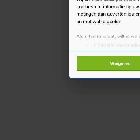
Trump al had bevolen.
cookies om informatie op uw 
metingen aan advertenties en
en met welke doelen.
Als u het toestaat, willen we
Informatie verzamelen
Uw apparaat identific
Lees meer over hoe uw perso
Weigeren
toestemming op elk moment wi
Met cookies werkt onze websi
ons cookiebeleid bekijken en 