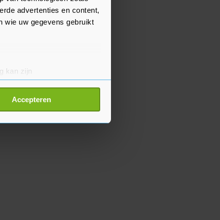
erde advertenties en content,
en wie uw gegevens gebruikt
g kan zijn
erprinting)
t
detailgedeelte
in. U kunt uw
Accepteren
p onze cookiepagina kun je