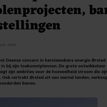
lenprojecten, ba
stellingen
024 - 09:05
t Deense concern in hernieuwbare energie Ørsted g
 in bij zijn toekomstplannen. De grote ontwikkelaar
t zijn ambities voor de hoeveelheid stroom die zij
Ook vertrekt Ørsted uit een aantal landen, verkoop
 honderden banen.