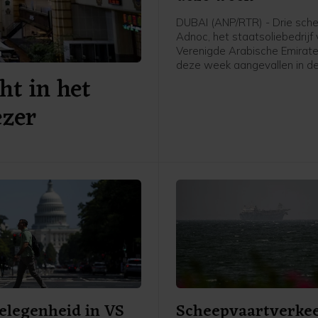
DUBAI (ANP/RTR) - Drie sch
Adnoc, het staatsoliebedrijf
Verenigde Arabische Emiraten
deze week aangevallen in de
ht in het
van Hormuz. Sinds het begin
oorlog in het Midden-Oosten 
ezer
volgens het bedrijf vijftien t
Adnoc aangevallen met rake
drones, waarbij een dode is 
en twintig bemanningslede
raakten.
elegenheid in VS
Scheepvaartverkee