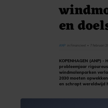
windmo
en doel
ANP
in Financieel
7 februari 2
•
KOPENHAGEN (ANP) - He
probleemjaar rigoureus
windmolenparken verlaag
2030 moeten opwekken. 
en schrapt wereldwijd