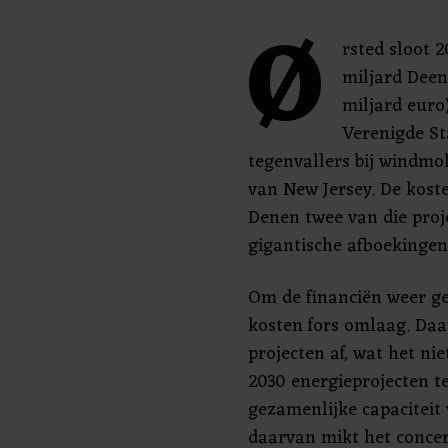
Ø
rsted sloot 2
miljard Deen
miljard euro)
Verenigde St
tegenvallers bij windmo
van New Jersey. De kost
Denen twee van die proj
gigantische afboekingen
Om de financiën weer ge
kosten fors omlaag. Daa
projecten af, wat het ni
2030 energieprojecten t
gezamenlijke capaciteit 
daarvan mikt het conce