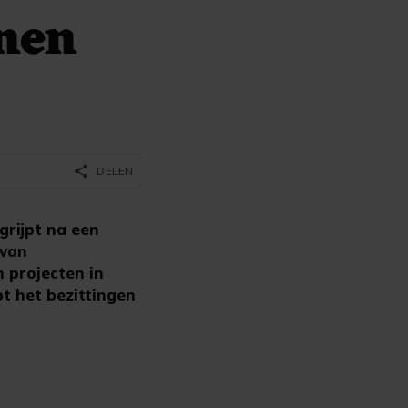
nen
share
DELEN
rijpt na een
 van
n projecten in
t het bezittingen