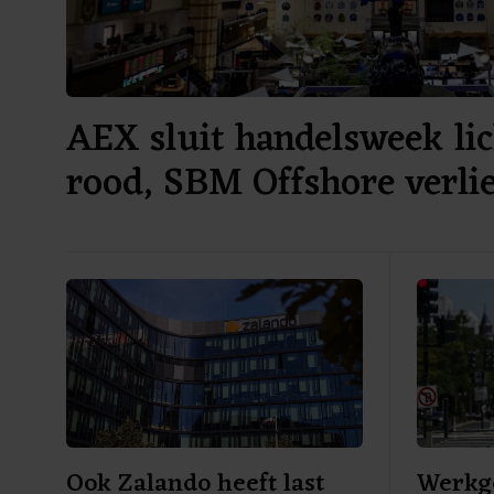
AEX sluit handelsweek lic
rood, SBM Offshore verli
Ook Zalando heeft last
Werkg