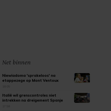
Net binnen
Niewiadoma 'sprakeloos' na
etappezege op Mont Ventoux
18:05
Italië wil grenscontroles niet
intrekken na dreigement Spanje
17:58