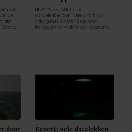
epen van
NEW YORK (ANP) - De
 van de
aandelenbeurzen in New York zijn
, zijn
vrijdag met winsten begonnen.
 Straat
Beleggers op Wall Street reageerden
 van de
op het banenrapport van de
zijn
Amerikaanse overheid. Uit dat rapport
ankers van
bleek dat er in juli 23.000 banen zijn
tten en
verdwenen, terwijl er een groei van
gevallen
ongeveer 80.000 arbeidsplaatsen
n gewond
werd verwacht. Daardoor kan de
Amerikaanse centrale bank
voorzichtiger worden met het
verhogen van de rente.
r door
Expert: vele datalekken