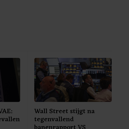
VAE:
Wall Street stijgt na
evallen
tegenvallend
banenrapport VS