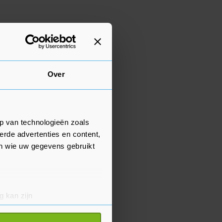
Over
p van technologieën zoals
erde advertenties en content,
en wie uw gegevens gebruikt
g kan zijn
erprinting)
t
detailgedeelte
in. U kunt uw