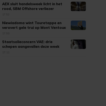
AEX sluit handelsweek licht in het
rood, SBM Offshore verliezer
17:52
Niewiadoma wint Touretappe en
verovert gele trui op Mont Ventoux
17:50
Staatsolieconcern VAE: drie
schepen aangevallen deze week
17:11