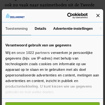
ook nu vaak naar nazimethodes uit de Tweede
Wereldoorlog. Net als woensdag verliepen de
manifestaties niet overal rustig. In onder meer
Dijon, Lille, Nantes en Lyon zette de politie
Toestemming
Details
Advertentie-instellingen
Ov
traangas in om de menigte te verspreiden.
Verantwoord gebruik van uw gegevens
Wij en
onze 1022 partners
verwerken je persoonlijke
gegevens (bijv. uw IP-adres) met behulp van
technologieën zoals cookies om informatie op uw
apparaat op te slaan en te gebruiken met als doel
gepersonaliseerde advertenties en content, metingen aan
advertenties en content, inzicht in publiek en
productontwikkeling. U kunt kiezen wie uw gegevens
gebruikt en met welke doelen.
Als u het toestaat, willen we ook graag: