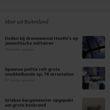
bezoek makkelijker en persoonlijker. Op
onze cookiepagina kun je ons cookiebeleid bekijken en je
gemaakte keuze altijd wijzigen of intrekken.
Meer uit Buitenland
Doden bij droneaanval Houthi's op
Jemenitische militairen
34 minuten geleden
Spaanse politie rolt grote
smokkelbende op, 78 arrestaties
47 minuten geleden
Griekse burgemeester opgepakt
om grote bosbrand