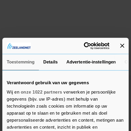
Toestemming
Details
Advertentie-instellingen
Ov
Verantwoord gebruik van uw gegevens
Meer uit Middelburg
Wij en
onze 1022 partners
verwerken je persoonlijke
gegevens (bijv. uw IP-adres) met behulp van
technologieën zoals cookies om informatie op uw
Gemeente in gesprek met Witte
apparaat op te slaan en te gebruiken met als doel
Kruis over toekomst
gepersonaliseerde advertenties en content, metingen aan
ambulancezorg in Veere
advertenties en content, inzicht in publiek en
8 maanden geleden