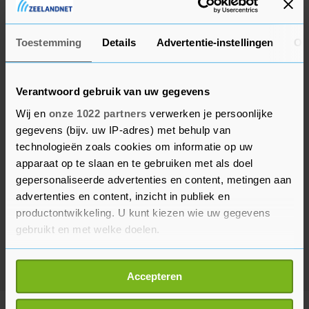
grensregio, het zuidelijker gelegen Belgorod.
Toestemming
Details
Advertentie-instellingen
Ov
Verantwoord gebruik van uw gegevens
Wij en
onze 1022 partners
verwerken je persoonlijke
gegevens (bijv. uw IP-adres) met behulp van
technologieën zoals cookies om informatie op uw
apparaat op te slaan en te gebruiken met als doel
gepersonaliseerde advertenties en content, metingen aan
advertenties en content, inzicht in publiek en
productontwikkeling. U kunt kiezen wie uw gegevens
gebruikt en met welke doelen.
Als u het toestaat, willen we ook graag:
Accepteren
Informatie verzamelen over uw geografische
locatie, die tot een paar meter nauwkeurig kan zijn