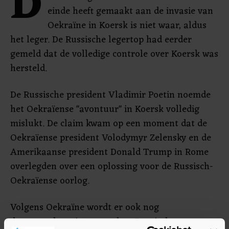
D
einde heeft gemaakt aan de invasie van
Oekraïne in Koersk is niet waar, aldus
het leger. De Russische legertop had eerder
gemeld dat de volledige controle over Koersk was
hersteld.
De Russische president Vladimir Poetin noemde
het Oekraïense "avontuur" in Koersk volledig
mislukt. De claim kwam op een moment dat de
Oekraïense president Volodymyr Zelensky en de
Amerikaanse president Donald Trump in Rome
overlegden over een oplossing voor de Russisch-
Oekraïense oorlog.
Volgens Oekraïne wordt er ook nog
doorgevochten in een andere Russische