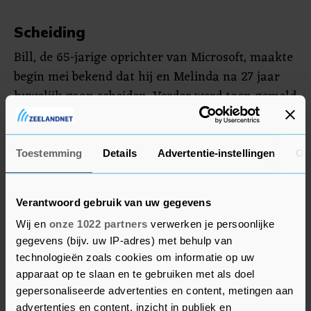
Scheiding
Bill, de 65-jarige oprichter van Microsoft, maakte
begin mei bekend dat hij en Melinda na 27 jaar
huwelijk gaan scheiden. Verder werd toen gemeld
dat de twee hun werk voor de stichting
voortzetten.
Toestemming
Details
Advertentie-instellingen
Ov
Gates heeft volgens persbureau Bloomberg een
vermogen van ruim 147 miljard dollar. Hij was
Verantwoord gebruik van uw gegevens
jarenlang de rijkste persoon ter wereld, maar
Wij en
onze 1022 partners
verwerken je persoonlijke
staat nu op de vierde plaats.
gegevens (bijv. uw IP-adres) met behulp van
technologieën zoals cookies om informatie op uw
apparaat op te slaan en te gebruiken met als doel
gepersonaliseerde advertenties en content, metingen aan
advertenties en content, inzicht in publiek en