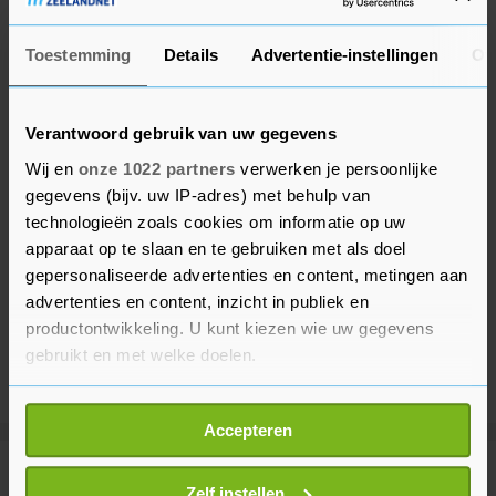
Toestemming
Details
Advertentie-instellingen
Ov
Verantwoord gebruik van uw gegevens
Wij en
onze 1022 partners
verwerken je persoonlijke
gegevens (bijv. uw IP-adres) met behulp van
technologieën zoals cookies om informatie op uw
apparaat op te slaan en te gebruiken met als doel
gepersonaliseerde advertenties en content, metingen aan
advertenties en content, inzicht in publiek en
productontwikkeling. U kunt kiezen wie uw gegevens
gebruikt en met welke doelen.
Als u het toestaat, willen we ook graag:
Accepteren
Informatie verzamelen over uw geografische
locatie, die tot een paar meter nauwkeurig kan zijn
Meer uit Buitenland
Uw apparaat identificeren door het actief te
Zelf instellen