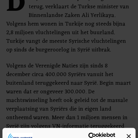
D
terug, verklaart de Turkse minister van
Binnenlandse Zaken Ali Yerlikaya.
Volgens hem wonen in Turkije nog steeds bijna
2,8 miljoen vluchtelingen uit het buurland.
Turkije vangt de meeste Syrische vluchtelingen
op sinds de burgeroorlog in Syrië uitbrak.
Volgens de Verenigde Naties zijn sinds 8
december circa 400.000 Syriërs vanuit het
buitenland teruggekeerd naar Syrië. Begin maart
waren dat er ongeveer 300.000. De
machtswisseling heeft ook geleid tot de massale
verplaatsing van Syriërs die in eigen land
ontheemd waren. Meer dan 1 miljoen mensen in
Syrië zijn volgens VN-informatie teruggekeerd
naar hun woonplaatsen.