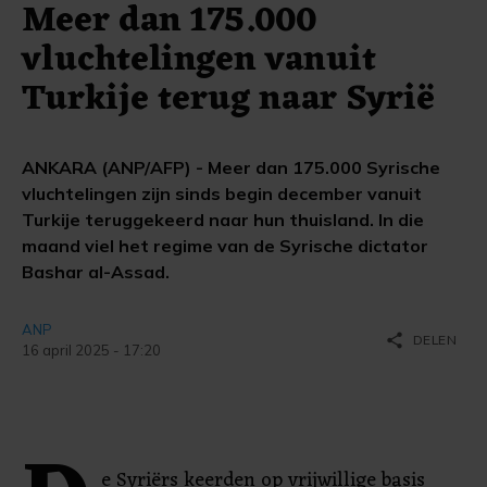
Meer dan 175.000
vluchtelingen vanuit
Turkije terug naar Syrië
ANKARA (ANP/AFP) - Meer dan 175.000 Syrische
vluchtelingen zijn sinds begin december vanuit
Turkije teruggekeerd naar hun thuisland. In die
maand viel het regime van de Syrische dictator
Bashar al-Assad.
ANP
share
DELEN
16 april 2025 - 17:20
e Syriërs keerden op vrijwillige basis