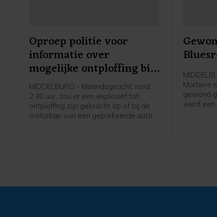
Oproep politie voor
Gewond
informatie over
Bluesr
mogelijke ontploffing bij
MIDDELBUR
auto Domburgs
Mortiere 
MIDDELBURG - Maandagnacht, rond
Schuitvlot
gewond ger
2.30 uur, zou er een explosief tot
werd een 
ontploffing zijn gebracht op of bij de
opgeroepe
motorkap van een geparkeerde auto
uiteindeli
aan het Domburgs Schuitvlot in
hulpdiens
Middelburg. De politie vraagt burgers
melding d
die hierover meer weten zich te
iemand g
melden.
plekke bl
geraakt bi
de politi
werd ook 
opgeroepe
rond 20.0