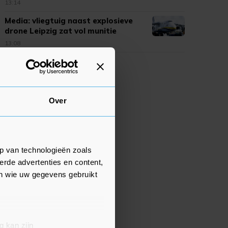
13:14
Media: vliegtuig naast explosieve
drone Leipzig zat vol munitie
13:08
Over
p van technologieën zoals
erde advertenties en content,
en wie uw gegevens gebruikt
g kan zijn