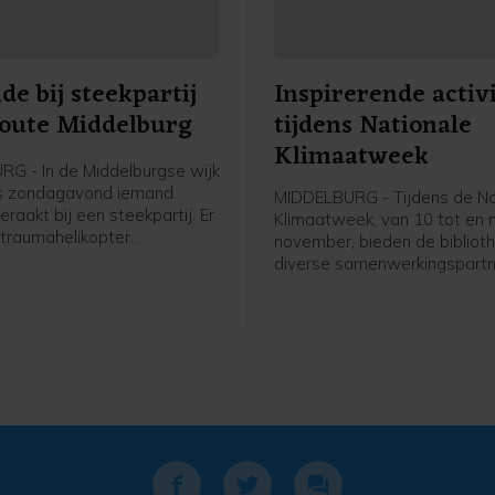
e bij steekpartij
Inspirerende activ
oute Middelburg
tijdens Nationale
Klimaatweek
G - In de Middelburgse wijk
is zondagavond iemand
MIDDELBURG - Tijdens de Na
aakt bij een steekpartij. Er
Klimaatweek, van 10 tot en
traumahelikopter
november, bieden de bibliot
n, maar de komst hiervan is
diverse samenwerkingspartn
jk geannuleerd.De
gevarieerd en gratis progr
ten kregen rond 19.40 uur de
activiteiten aan. Er is voor je
at er aan de Bluesroute
jongeren en volwassenen van
ewond was geraakt. Ter
doen. Bekijk het hele progr
eek een man betrokken te zijn
op dezb.nl/klimaatweek en m
j een steekincident, zo meldt
aan.
e. Naast twee ambulances
een traumahelikopter
n. De komst hiervan werd
0 uur geannuleerd. Er hoefde