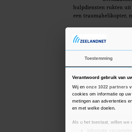
hulpdiensten rukten uit
een traumahelikopter, m
Voor zover bekend is de
geraakt, laat de politie
onderzoek doen naar de
Toestemming
Verantwoord gebruik van u
Wij en
onze 1022 partners
v
cookies om informatie op uw 
metingen aan advertenties en
en met welke doelen.
Als u het toestaat, willen we
Informatie verzamelen