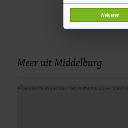
Uw apparaat identific
Lees meer over hoe uw perso
Weigeren
toestemming op elk moment wi
Met cookies werkt onze websi
ons cookiebeleid bekijken en 
Meer uit Middelburg