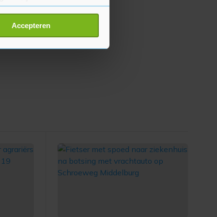
erprinting)
t
detailgedeelte
in. U kunt uw
Accepteren
p onze cookiepagina kun je