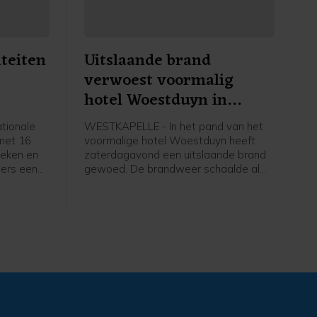
iteiten
Uitslaande brand
verwoest voormalig
hotel Woestduyn in
Westkapelle
tionale
WESTKAPELLE - In het pand van het
 met 16
voormalige hotel Woestduyn heeft
heken en
zaterdagavond een uitslaande brand
ers een
gewoed. De brandweer schaalde al
amma met
snel op naar een grote brand.
ugd,
 alles te
amma
eld je