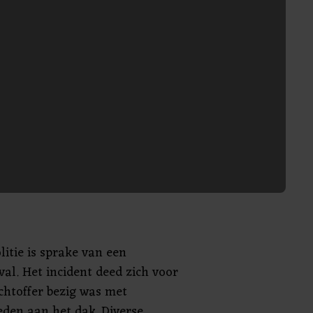
litie is sprake van een
al. Het incident deed zich voor
chtoffer bezig was met
en aan het dak. Diverse