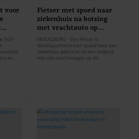
t voor
Fietser met spoed naar
re
ziekenhuis na botsing
9
met vrachtauto op
apelle
Schroeweg Middelburg
e SGP-
MIDDELBURG - Een fietser is
en
dinsdagochtend met spoed naar een
uiveland
ziekenhuis gebracht na een ongeval
ërs en
met een vrachtwagen op de
ers in
Schroeweg in Middelburg.
kstofplan
 de
ze maand.