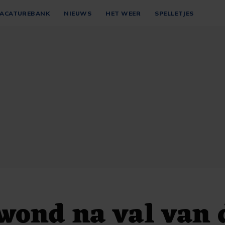
ACATUREBANK
NIEUWS
HET WEER
SPELLETJES
wond na val van 