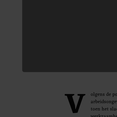
V
olgens de po
arbeidsongev
toen het sla
werkzaamhed