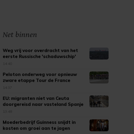
Net binnen
Weg vrij voor overdracht van het
eerste Russische 'schaduwschip'
14:40
Peloton onderweg voor opnieuw
zware etappe Tour de France
Femmes
14:37
EU: migranten niet van Ceuta
doorgereisd naar vasteland Spanje
13:48
Moederbedrijf Guinness snijdt in
kosten om groei aan te jagen