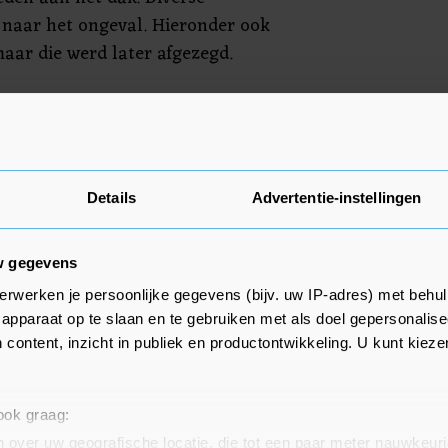
 naar het ongeval. Hieronder ook
aar die werd later afgezegd.
 man niet ernstig gewond
 weten. De Arbeidsinspectie gaat
 oorzaak van het ongeval.
Details
Advertentie-instellingen
w gegevens
erwerken je persoonlijke gegevens (bijv. uw IP-adres) met behul
apparaat op te slaan en te gebruiken met als doel gepersonalise
 content, inzicht in publiek en productontwikkeling. U kunt kiez
 ook graag:
 over uw geografische locatie, die tot een paar meter nauwkeuri