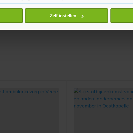
eren door het actief te scannen op specifieke eigenschappen (fing
onlijke gegevens worden verwerkt en stel uw voorkeuren in he
Zelf instellen
jzigen of intrekken in de Cookieverklaring.
te beter en wordt jouw bezoek makkelijker en persoonlijker. O
je gemaakte keuze altijd wijzigen of intrekken.