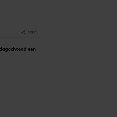
share
DELEN
nsdagochtend een