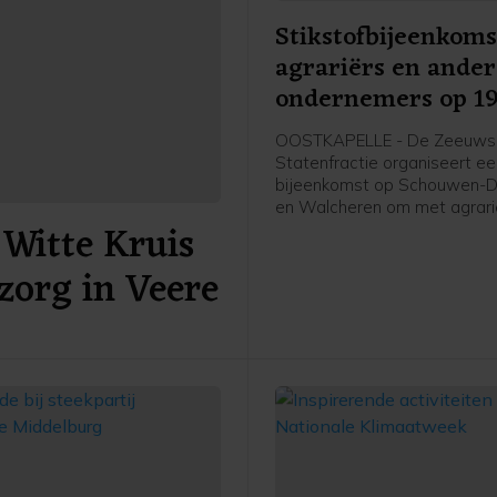
Stikstofbijeenkoms
agrariërs en ande
ondernemers op 1
november in Oostk
OOSTKAPELLE - De Zeeuws
Statenfractie organiseert e
bijeenkomst op Schouwen-D
en Walcheren om met agrari
Witte Kruis
andere (recreatie-)ondernem
gesprek te gaan over het Sti
zorg in Veere
2025. Dit plan presenteerde
provincie Zeeland eerder de