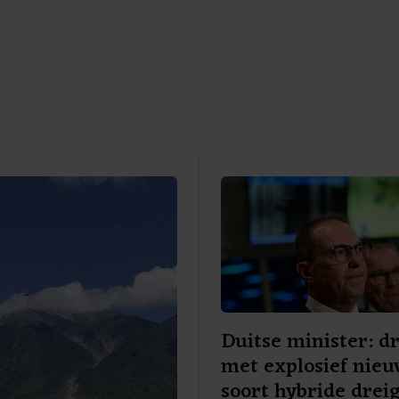
Duitse minister: d
met explosief nie
soort hybride drei