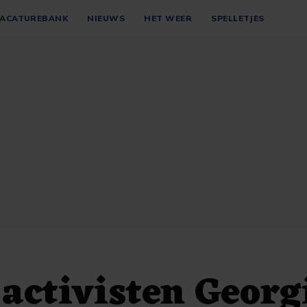
ACATUREBANK
NIEUWS
HET WEER
SPELLETJES
ctivisten Georg