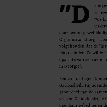
"D
e mars
schrev
"We k
risker
daar overal gewelddadig
Organisator Giorgi Taba
volgehouden dat de "his
plaatsvinden. Zo wilde h
opzichte van seksuele 
in Georgië".
Een van de tegenstander
Garibashvili. Hij noemde
groot deel van de samen
vrezen. De invloedrijke
openbaar gebed tegen de