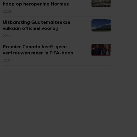
hoop op heropening Hormuz
22:20
Uitbarsting Guatemalteekse
vulkaan officieel voorbij
22:14
Premier Canada heeft geen
vertrouwen meer in FIFA-baas
Infantino
22:07