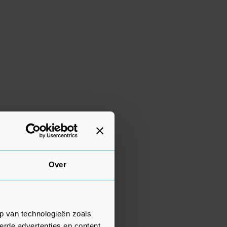
Over
p van technologieën zoals
erde advertenties en content,