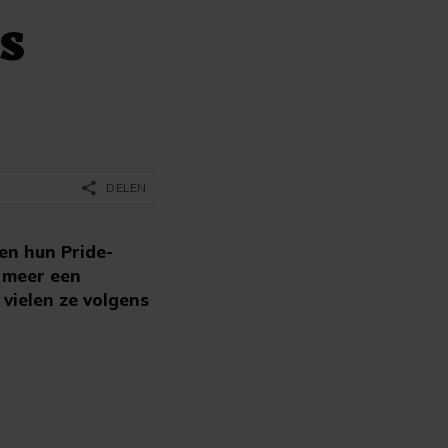
s
share
DELEN
en hun Pride-
 meer een
vielen ze volgens