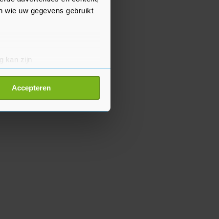
en wie uw gegevens gebruikt
g kan zijn
erprinting)
t
detailgedeelte
in. U kunt uw
Accepteren
p onze cookiepagina kun je