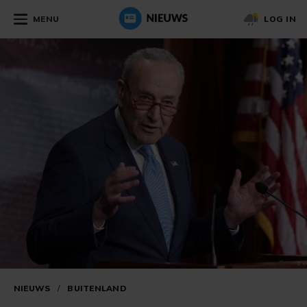
MENU
LOG IN
NIEUWS
/
BUITENLAND