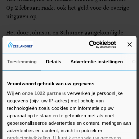
Op 2 februari raakt ook het geld voor de overige
uitgaven op.
Het door Johnson en Schumer aangekondigde
akkoord zal vrijwel zeker op heftige tegenstand
stuiten van de rechtse vleugel van de
Republikeinen in het Huis, schrijft The New York
Toestemming
Details
Advertentie-instellingen
Ov
Times. Zij hopen op scherpe bezuinigingen.
Verantwoord gebruik van uw gegevens
Wij en
onze 1022 partners
verwerken je persoonlijke
gegevens (bijv. uw IP-adres) met behulp van
technologieën zoals cookies om informatie op uw
apparaat op te slaan en te gebruiken met als doel
gepersonaliseerde advertenties en content, metingen aan
advertenties en content, inzicht in publiek en
productontwikkeling. U kunt kiezen wie uw gegevens