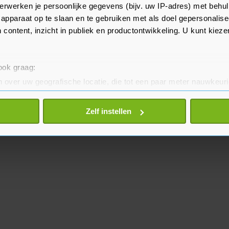
e, maar soms zijn er
erwerken je persoonlijke gegevens (bijv. uw IP-adres) met behul
apparaat op te slaan en te gebruiken met als doel gepersonalise
 Dit is het tweede online college.
 content, inzicht in publiek en productontwikkeling. U kunt kiez
 ook graag:
 over uw geografische locatie, die tot een paar meter nauwkeuri
eren door het actief te scannen op specifieke eigenschappen (fing
onlijke gegevens worden verwerkt en stel uw voorkeuren in he
Zelf instellen
jzigen of intrekken in de Cookieverklaring.
te beter en wordt jouw bezoek makkelijker en persoonlijker. O
je gemaakte keuze altijd wijzigen of intrekken.