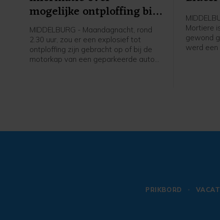
mogelijke ontploffing bij
MIDDELBUR
auto Domburgs
Mortiere 
MIDDELBURG - Maandagnacht, rond
Schuitvlot
gewond ger
2.30 uur, zou er een explosief tot
werd een 
ontploffing zijn gebracht op of bij de
opgeroepe
motorkap van een geparkeerde auto
uiteindeli
aan het Domburgs Schuitvlot in
hulpdiens
Middelburg. De politie vraagt burgers
melding d
die hierover meer weten zich te
iemand g
melden.
plekke bl
geraakt bi
de politi
werd ook 
opgeroepe
rond 20.0
na een m
naar het z
hebben e
PRIKBORD
VACAT
Deze is o
politiecel
Bluesroute