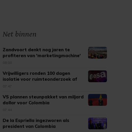
Net binnen
Zandvoort denkt nog jaren te
profiteren van 'marketingmachine'
F1
08:00
Vrijwilligers ronden 100 dagen
isolatie voor ruimteonderzoek af
07:47
VS plannen steunpakket van miljard
dollar voor Colombia
07:44
De la Espriella ingezworen als
president van Colombia