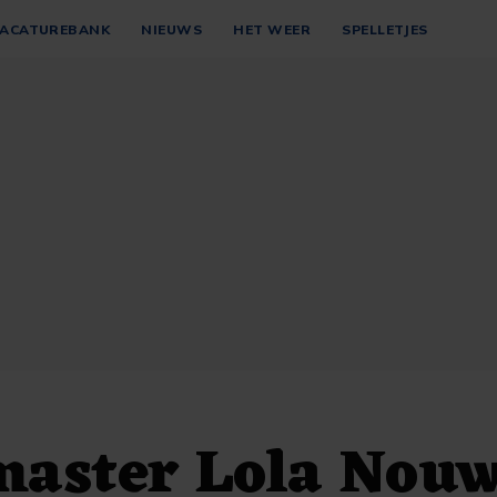
ACATUREBANK
NIEUWS
HET WEER
SPELLETJES
aster Lola Nou