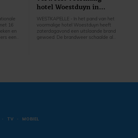
hotel Woestduyn in
Westkapelle
tionale
WESTKAPELLE - In het pand van het
 met 16
voormalige hotel Woestduyn heeft
heken en
zaterdagavond een uitslaande brand
ers een
gewoed. De brandweer schaalde al
amma met
snel op naar een grote brand.
ugd,
 alles te
amma
eld je
TV
MOBIEL