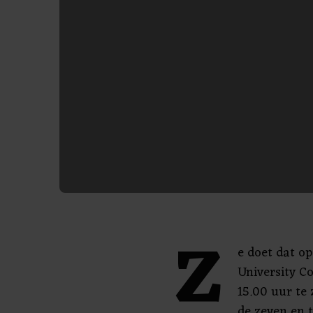
Z
e doet dat o
University Co
15.00 uur te
de zeven en t