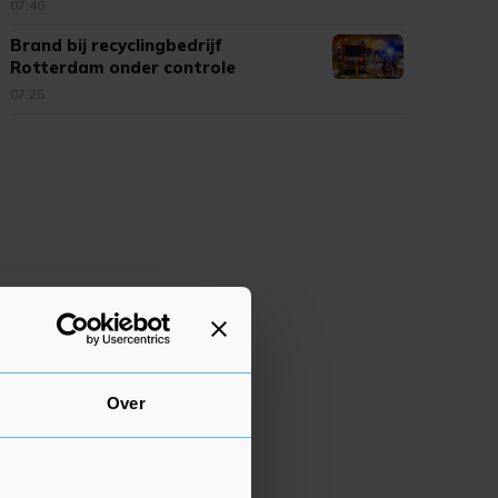
07:40
Brand bij recyclingbedrijf
Rotterdam onder controle
07:25
Over