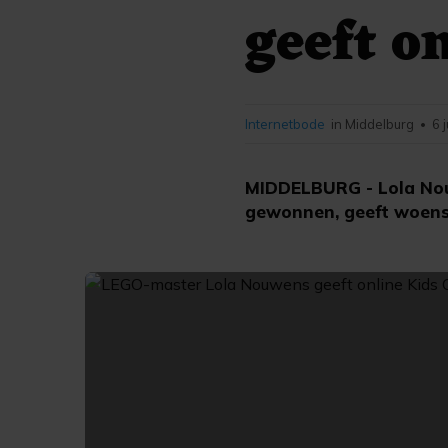
geeft o
Internetbode
in Middelburg
6 
•
MIDDELBURG - Lola Nou
gewonnen, geeft woensd