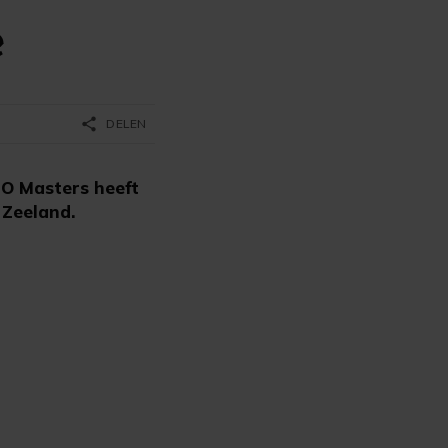
e
share
DELEN
O Masters heeft
 Zeeland.