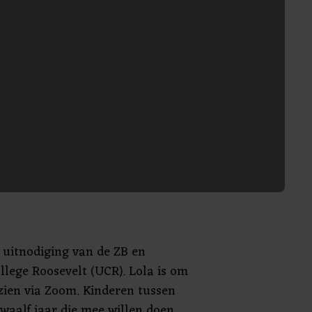
p uitnodiging van de ZB en
llege Roosevelt (UCR). Lola is om
 zien via Zoom. Kinderen tussen
waalf jaar die mee willen doen,