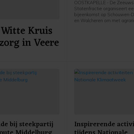
november in Oostk
OOSTKAPELLE - De Zeeuws
Statenfractie organiseert e
bijeenkomst op Schouwen-D
en Walcheren om met agrari
Witte Kruis
andere (recreatie-)ondernem
gesprek te gaan over het Sti
zorg in Veere
2025. Dit plan presenteerde
provincie Zeeland eerder de
e bij steekpartij
Inspirerende activ
oute Middelburg
tijdens Nationale