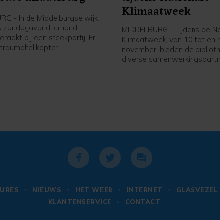
Klimaatweek
G - In de Middelburgse wijk
is zondagavond iemand
MIDDELBURG - Tijdens de Na
aakt bij een steekpartij. Er
Klimaatweek, van 10 tot en
traumahelikopter
november, bieden de bibliot
n, maar de komst hiervan is
diverse samenwerkingspartn
jk geannuleerd.De
gevarieerd en gratis progr
ten kregen rond 19.40 uur de
activiteiten aan. Er is voor je
at er aan de Bluesroute
jongeren en volwassenen van
ewond was geraakt. Ter
doen. Bekijk het hele progr
eek een man betrokken te zijn
op dezb.nl/klimaatweek en m
j een steekincident, zo meldt
aan.
e. Naast twee ambulances
een traumahelikopter
n. De komst hiervan werd
0 uur geannuleerd. Er hoefde
edische check niemand mee
iekenhuis.Politieagenten
en verdachte aangehouden.
URES
NIEUWS
HET WEER
INTERNET
GLASVEZEL
vergebracht naar een
KLANTENSERVICE
CONTACT
lencomplex. Een deel van de
 is door de politie afgezet