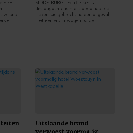
apelle
Schroeweg Middelburg
e SGP-
MIDDELBURG - Een fietser is
en
dinsdagochtend met spoed naar een
uiveland
ziekenhuis gebracht na een ongeval
ërs en
met een vrachtwagen op de
ers in
Schroeweg in Middelburg.
kstofplan
 de
ze maand.
iteiten
Uitslaande brand
verwoest voormalig