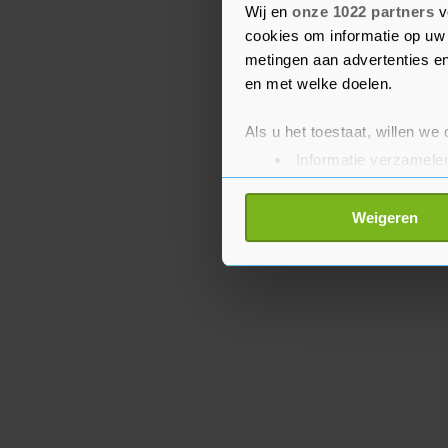
professoren van UCR dez
Wij en
onze 1022 partners
v
cookies om informatie op uw 
gastsprekers, zoals Lola.
metingen aan advertenties en
en met welke doelen.
Als u het toestaat, willen we
Informatie verzamelen
Uw apparaat identific
Lees meer over hoe uw perso
Weigeren
toestemming op elk moment wi
Met cookies werkt onze websi
ons cookiebeleid bekijken en 