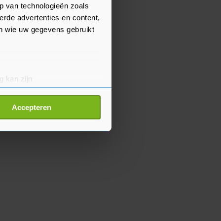
p van technologieën zoals
erde advertenties en content,
en wie uw gegevens gebruikt
g kan zijn
erprinting)
t
detailgedeelte
in. U kunt uw
Accepteren
p onze cookiepagina kun je