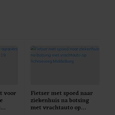
t voor
Fietser met spoed naar
re
ziekenhuis na botsing
9
met vrachtauto op