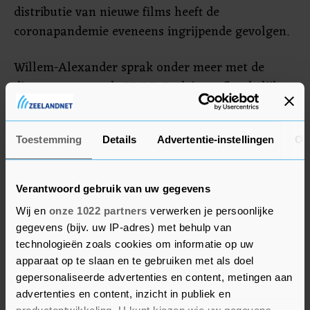
distributie van nieuwe films heeft de
coronapandemie eveneens ingrijpende gevolgen.
Willem-Alexander sprak onder meer met de
directeuren van de NVBF, Pathé, onafhankelijke
bioscoop CineCity Vlissingen en filmtheater
LantarenVenster Rotterdam over de impact van
Toestemming
Details
Advertentie-instellingen
Ov
de coronapandemie op hun ondernemingen. Zij
vertelden over het effect van de tweede golf en de
lockdown op hun bedrijven en werd er
Verantwoord gebruik van uw gegevens
vooruitgeblikt op de tijd na de pandemie.
Wij en
onze 1022 partners
verwerken je persoonlijke
gegevens (bijv. uw IP-adres) met behulp van
technologieën zoals cookies om informatie op uw
apparaat op te slaan en te gebruiken met als doel
gepersonaliseerde advertenties en content, metingen aan
advertenties en content, inzicht in publiek en