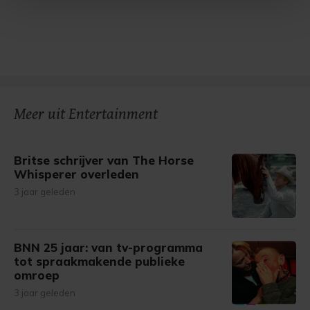
Met cookies werkt onze website beter en wordt jouw
bezoek makkelijker en persoonlijker. Op
onze cookiepagina kun je ons cookiebeleid bekijken en je
gemaakte keuze altijd wijzigen of intrekken.
Meer uit Entertainment
Britse schrijver van The Horse
Whisperer overleden
3 jaar geleden
BNN 25 jaar: van tv-programma
tot spraakmakende publieke
omroep
3 jaar geleden