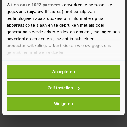
7. (3) David Van Reybrouck - Revolusi
Wij en
onze 1022 partners
verwerken je persoonlijke
gegevens (bijv. uw IP-adres) met behulp van
8. (9) Lucinda Riley - De zilverboom
technologieën zoals cookies om informatie op uw
apparaat op te slaan en te gebruiken met als doel
9. (10) Yotam Ottolenghi - Flavour
gepersonaliseerde advertenties en content, metingen aan
advertenties en content, inzicht in publiek en
10. (8) Youp van 't Hek - In corontaine
productontwikkeling. U kunt kiezen wie uw gegevens
gebruikt en met welke doelen.
Als u het toestaat, willen we ook graag:
Accepteren
Informatie verzamelen over uw geografische
locatie, die tot een paar meter nauwkeurig kan zijn
Uw apparaat identificeren door het actief te
Zelf instellen
scannen op specifieke eigenschappen (fingerprinting)
Lees meer over hoe uw persoonlijke gegevens worden
Weigeren
verwerkt en stel uw voorkeuren in het
detailgedeelte
in.
U kunt uw toestemming op elk moment wijzigen of
intrekken in de Cookieverklaring.