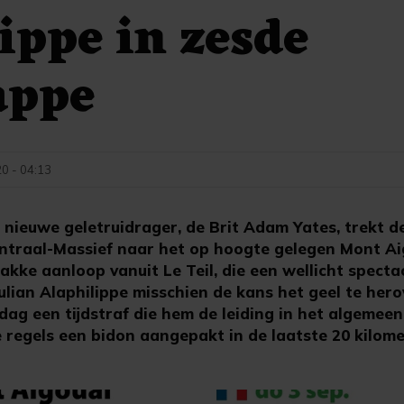
ippe in zesde
appe
0 - 04:13
 nieuwe geletruidrager, de Brit Adam Yates, trekt d
traal-Massief naar het op hoogte gelegen Mont Ai
akke aanloop vanuit Le Teil, die een wellicht spectac
ulian Alaphilippe misschien de kans het geel te her
g een tijdstraf die hem de leiding in het algemee
e regels een bidon aangepakt in de laatste 20 kilome