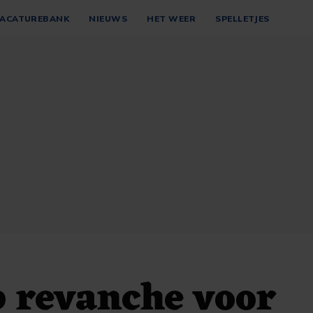
ACATUREBANK
NIEUWS
HET WEER
SPELLETJES
 revanche voor