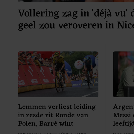
Vollering zag in 'déjà vu' 
geel zou veroveren in Nic
Lemmen verliest leiding
Argent
in zesde rit Ronde van
Messi 
Polen, Barré wint
leefti