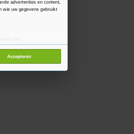
erde advertenties en content,
en wie uw gegevens gebruikt
g kan zijn
erprinting)
t
detailgedeelte
in. U kunt uw
Accepteren
p onze cookiepagina kun je