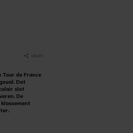
share
DELEN
e Tour de France
goual. Dat
ulair slot
overen. De
n klassement
ter.