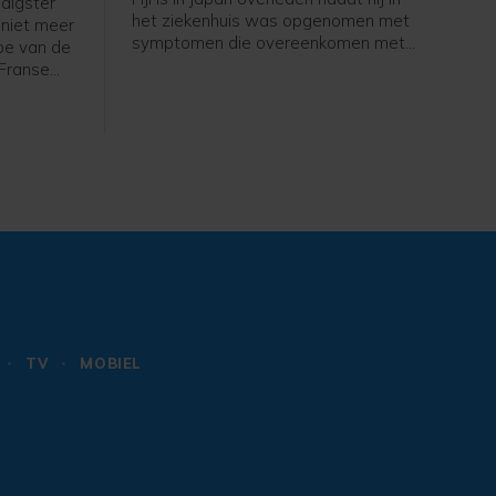
digster
het ziekenhuis was opgenomen met
 niet meer
symptomen die overeenkomen met
ppe van de
een ernstige zonnesteek. Het gaat om
Franse
de 26-jarige Saimoni Vunilagi, zo
 Bike is
maakte zijn club Kyushu KV uit
overleg
Fukuoka, dat uitkomt op het tweede
en niet
niveau, bekend.
e ploeg.
TV
MOBIEL