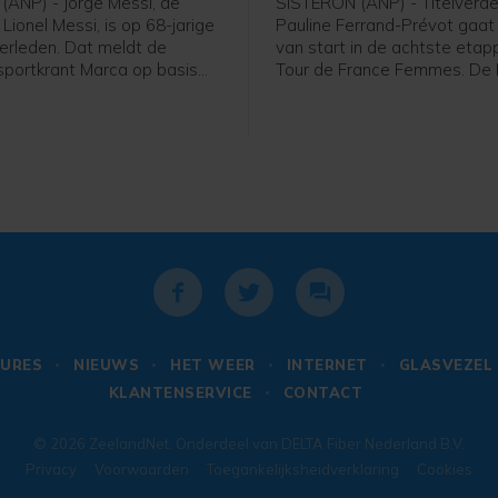
ANP) - Jorge Messi, de
SISTERON (ANP) - Titelverde
Lionel Messi, is op 68-jarige
Pauline Ferrand-Prévot gaat
verleden. Dat meldt de
van start in de achtste eta
portkrant Marca op basis
Tour de France Femmes. De 
ijnse media. Hij stierf
kopvrouw van Visma-Lease a
e berichten vrijdagavond
niet helemaal fit en heeft in 
 uur (lokale tijd) in een
met de medische staf beslot
 in het Argentijnse Rosario.
meer op te stappen, meldt d
e Messi maakte tijdens het
eze zomer bekend dat Jorge
t een onbekende ziekte.
URES
NIEUWS
HET WEER
INTERNET
GLASVEZEL
KLANTENSERVICE
CONTACT
© 2026
ZeelandNet
. Onderdeel van
DELTA Fiber Nederland B.V.
Privacy
Voorwaarden
Toegankelijksheidverklaring
Cookies