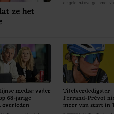
de gele trui overgenomen va
dat ze het
Poolse Kasia Niewiadoma. 
Nederlandse renster van FDJ
e
Suez plaatste in de slotfase
overwegend vlakke etappe n
een aanval waarmee ze Ni
achter zich wist te laten. Op
seconden van Vollering werd 
Longo Borghini tweede, voor
Niewiadoma.
ijnse media: vader
Titelverdedigster
op 68-jarige
Ferrand-Prévot ni
jd overleden
meer van start in 