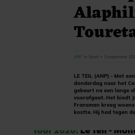
Alaphil
Touret
ANP
in Sport
3 september 202
•
LE TEIL (ANP) - Met een
donderdag naar het Cen
gebeurt na een lange vl
voorafgaat. Het biedt J
Fransman kreeg woensda
kostte. Hij had tegen d