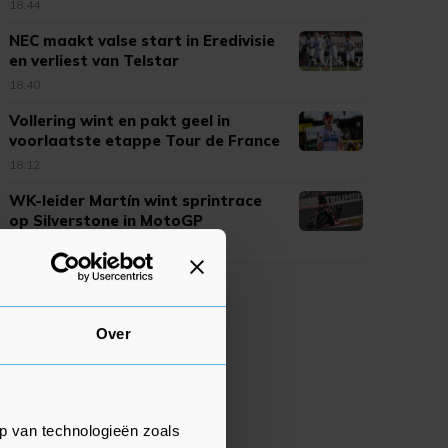
18:44
NEC maakt valse start in Eredivisie
en verliest van Telstar
18:40
Vollering wint en pakt geel in
voorlaatste etappe Tour de France
18:12
WK-leider Martín wint sprintrace
op Silverstone in MotoGP
17:47
Over
p van technologieën zoals