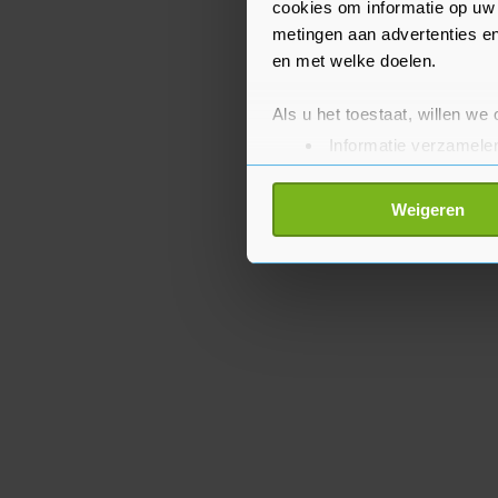
cookies om informatie op uw 
metingen aan advertenties en
en met welke doelen.
Als u het toestaat, willen we
Informatie verzamelen
Uw apparaat identific
Lees meer over hoe uw perso
Weigeren
toestemming op elk moment wi
Met cookies werkt onze websi
ons cookiebeleid bekijken en 