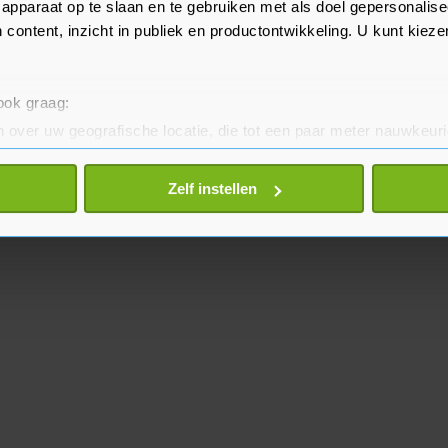
apparaat op te slaan en te gebruiken met als doel gepersonalise
 content, inzicht in publiek en productontwikkeling. U kunt kiez
 ook graag:
 over uw geografische locatie, die tot een paar meter nauwkeuri
eren door het actief te scannen op specifieke eigenschappen (fing
onlijke gegevens worden verwerkt en stel uw voorkeuren in he
Zelf instellen
jzigen of intrekken in de Cookieverklaring.
te beter en wordt jouw bezoek makkelijker en persoonlijker. O
je gemaakte keuze altijd wijzigen of intrekken.