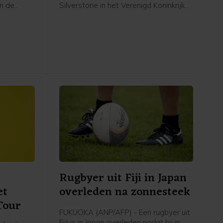
n de
Silverstone in het Verenigd Koninkrijk
De
gewonnen. De Spaanse leider in de
 United-
MotoGP bleef op zijn Aprilia de
 van de
Japanner Ai Ogura voor. De Italiaan
aar Nice
Marco Bezzecchi werd derde.
ewiadoma
 17
Elisa
Rugbyer uit Fiji in Japan
et
overleden na zonnesteek
Tour
FUKUOKA (ANP/AFP) - Een rugbyer uit
Fiji is in Japan overleden nadat hij in