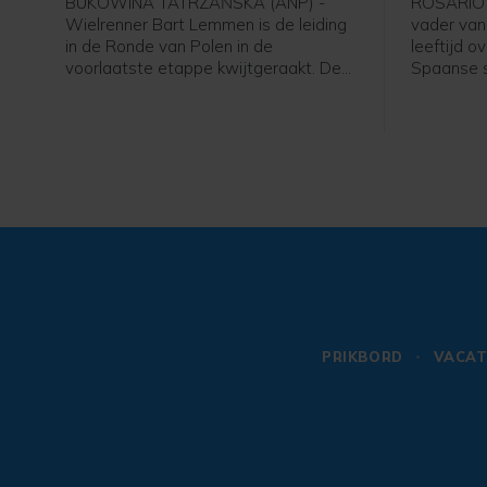
BUKOWINA TATRZAŃSKA (ANP) -
ROSARIO (
Wielrenner Bart Lemmen is de leiding
vader van 
in de Ronde van Polen in de
leeftijd o
voorlaatste etappe kwijtgeraakt. De
Spaanse s
Nederlander van Visma - Lease a Bike
van Argent
zag zijn Franse ploeggenoot Louis
volgens d
Barré in de zesde etappe over 126
rond 22.00
kilometer naar zijn eerste profzege
ziekenhuis
rijden. De Italiaan Christian Scaroni
De famili
(Astana) finishte als tweede en is de
WK van d
nieuwe leider in het klassement. Marco
kampte me
Brenner (Tudor) uit Duitsland werd
derde.
PRIKBORD
VACAT