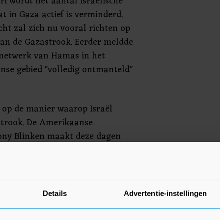
i wordt het aantal Israëlische
at in Gaza actief is verminderd.
ht zal zich nu vooral richten op
van de Gazastrook. Eerder meldde
e netwerk van Hamas in het
jnse gebied "volledig ontmanteld"
h op de manier waarop Israël
strook. De Amerikaanse
ony Blinken maakt deze dagen
n-Oosten om escalatie van het
Blinken bezocht maandag de
iraten en Saudi-Arabië en maakt
l.
Details
Advertentie-instellingen
ting bij het Internationaal