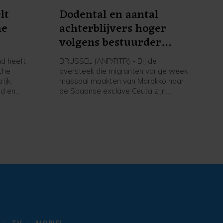
lt
Dodental en aantal
he
achterblijvers hoger
volgens bestuurder
Ceuta
d heeft
BRUSSEL (ANP/RTR) - Bij de
sche
oversteek die migranten vorige week
ijk,
massaal maakten van Marokko naar
ld en
de Spaanse exclave Ceuta zijn
jodorova
ongeveer honderd doden gevallen,
e
zegt bestuurder van Ceuta Juan Vivas.
n is in
De meesten van de tienduizenden
jkheid
migranten keerden uit eigen beweging
r
terug naar Marokko, maar volgens
ews en
Vivas zijn er nog tussen de 3000 en
5000 mensen achtergebleven in
Ceuta.