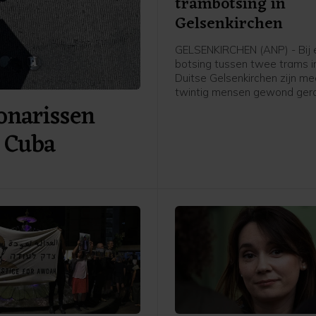
trambotsing in
Gelsenkirchen
GELSENKIRCHEN (ANP) - Bij 
botsing tussen twee trams i
Duitse Gelsenkirchen zijn me
twintig mensen gewond gera
onarissen
mensen zijn levensgevaarlij
geraakt, zeven zwaar en veert
n Cuba
melden plaatselijke media.