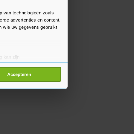
p van technologieën zoals
erde advertenties en content,
en wie uw gegevens gebruikt
g kan zijn
erprinting)
t
detailgedeelte
in. U kunt uw
Accepteren
p onze cookiepagina kun je