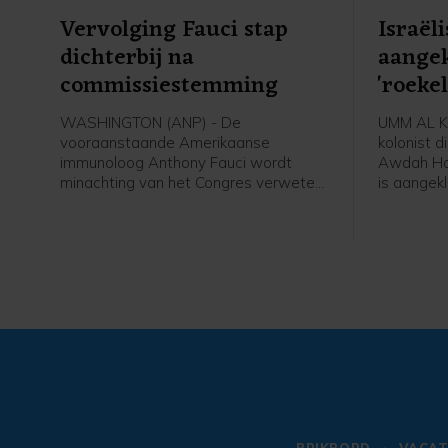
Vervolging Fauci stap
Israël
dichterbij na
aange
commissiestemming
'roeke
Palest
WASHINGTON (ANP) - De
UMM AL KH
vooraanstaande Amerikaanse
kolonist d
immunoloog Anthony Fauci wordt
Awdah Hat
minachting van het Congres verweten.
is aangek
Dit vanwege zijn weigering
doodslag,
inhoudelijke vragen te beantwoorden
internatio
tijdens een hoorzitting over de
op basis v
coronacrisis. Die commissie stemde
mensenrec
donderdag of hij kan worden
dat het de
doorverwezen naar het ministerie van
oktober 20
Justitie om te worden vervolgd voor
aangeklaa
minachting van het Congres. Zoals
Palestijn
verwacht stemden van de
Jordaanoe
aanwezigen acht Republikeinse
commissieleden voor en vijf
Democraten tegen.