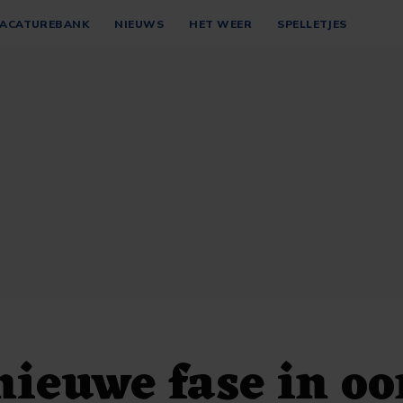
ACATUREBANK
NIEUWS
HET WEER
SPELLETJES
 nieuwe fase in oo