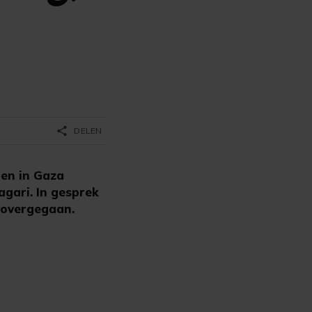
share
DELEN
ten in Gaza
agari. In gesprek
s overgegaan.