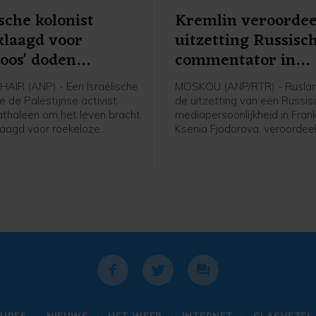
ische kolonist
Kremlin veroordee
klaagd voor
uitzetting Russisc
loos' doden
commentator in
ijn
Frankrijk
AIR (ANP) - Een Israëlische
MOSKOU (ANP/RTR) - Ruslan
ie de Palestijnse activist
de uitzetting van een Russi
haleen om het leven bracht
mediapersoonlijkheid in Frankr
laagd voor roekeloze
Ksenia Fjodorova, veroordee
 melden Israëlische en
onaanvaardbaar genoemd. F
nale media. Al Jazeera meldt
was eerder journaliste van d
an de Israëlische
Russische nieuwszender RT e
htenorganisatie B'Tselem
Parijs een televisiepersoonli
 eerste keer is sinds 7
geworden dankzij onder mee
23 dat een Israëliër is
bijdragen voor Europe 1, CN
gd voor de dood van een
JDnews.
 op de Westelijke
ver.