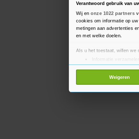
Verantwoord gebruik van u
Gerechtshof in Den Haa
Wij en
onze 1022 partners
v
Afrika tegen Israël wor
cookies om informatie op uw 
maakt Israël zich schul
metingen aan advertenties en
Palestijnse bevolking.
en met welke doelen.
Als u het toestaat, willen we
Informatie verzamelen
Uw apparaat identific
Lees meer over hoe uw perso
Weigeren
toestemming op elk moment wi
Met cookies werkt onze websi
ons cookiebeleid bekijken en 