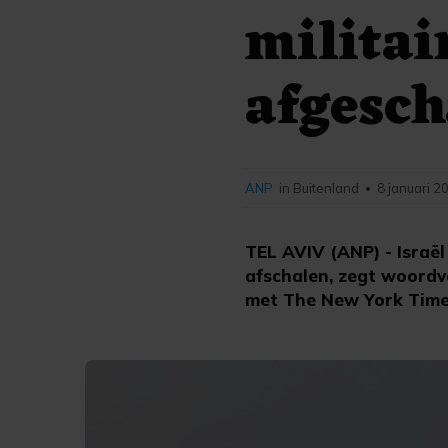
militai
afgesch
ANP
in Buitenland
8 januari 2
•
TEL AVIV (ANP) - Israë
afschalen, zegt woordvo
met The New York Times