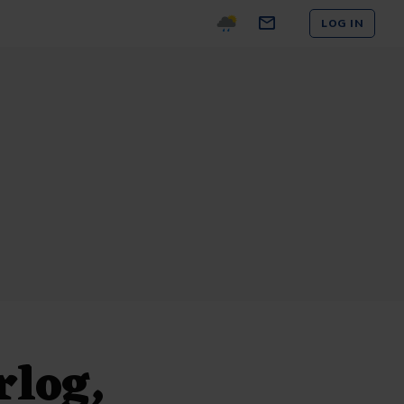
LOG IN
rlog,