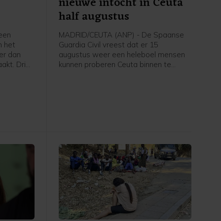
nieuwe intocht in Ceuta
half augustus
een
MADRID/CEUTA (ANP) - De Spaanse
n het
Guardia Civil vreest dat er 15
er dan
augustus weer een heleboel mensen
akt. Drie
kunnen proberen Ceuta binnen te
k gewond
dringen. Bronnen bij de politie van de
ien licht,
nieuwszender 20 minutos zeggen dat
de toestand vooral op sociale media
nauwlettend in de gaten wordt
gehouden en dat 15 augustus is
genoemd als datum voor een nieuwe
massale intocht. Dit is "veel meer dan
een gerucht", beklemtoonde een bron
bij de Guardia Civil.