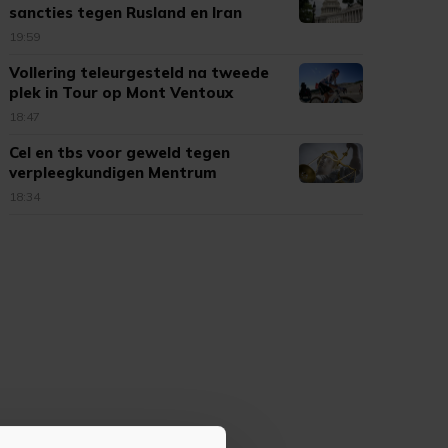
sancties tegen Rusland en Iran
19:59
Vollering teleurgesteld na tweede
plek in Tour op Mont Ventoux
18:47
Cel en tbs voor geweld tegen
verpleegkundigen Mentrum
18:34