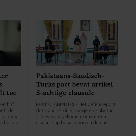
ter
Pakistaans-Saudisch-
s
Turks pact bevat artikel
lt toe
5-achtige clausule
et hof
MEKKA (ANP/RTR) - Het defensiepact
eeft de
dat Saudi-Arabië, Turkije en Pakistan
ald Trump
zijn overeengekomen, omvat een
n balzaal
clausule op basis waarvan de drie
order stil
landen elkaar verdedigen wanneer zij
dt pas
worden aangevallen. In een door