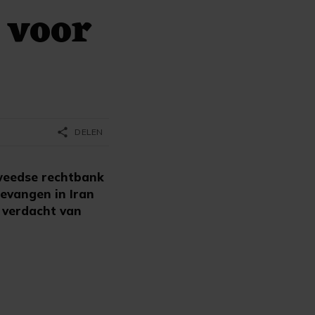
 voor
share
DELEN
weedse rechtbank
evangen in Iran
t verdacht van