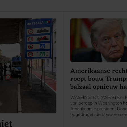
Amerikaanse rech
roept bouw Trump
balzaal opnieuw ha
WASHINGTON (ANP/RTR) - H
van beroep in Washington h
Amerikaanse president Don
opgedragen de bouw van ee
niet
aan het Witte Huis tot nader 
te leggen. De uitspraak wor