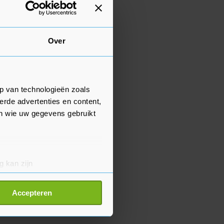
Over
p van technologieën zoals
erde advertenties en content,
en wie uw gegevens gebruikt
g kan zijn
erprinting)
t
detailgedeelte
in. U kunt uw
Accepteren