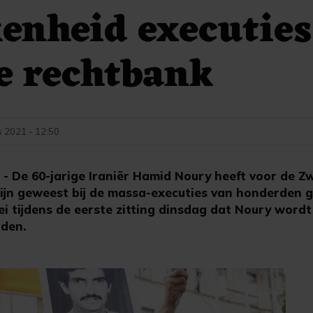
enheid executies
e rechtbank
s 2021 - 12:50
 De 60-jarige Iraniër Hamid Noury heeft voor de Z
ijn geweest bij de massa-executies van honderden g
ei tijdens de eerste zitting dinsdag dat Noury word
den.