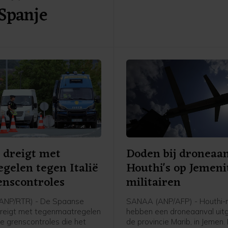
Spanje
over twee weken van kracht
Trump de tijd te gunnen de 
eventueel voor te leggen aa
Hooggerechtshof.
 dreigt met
Doden bij droneaa
gelen tegen Italië
Houthi's op Jemeni
nscontroles
militairen
ANP/RTR) - De Spaanse
SANAA (ANP/AFP) - Houthi-r
dreigt met tegenmaatregelen
hebben een droneaanval uitg
 de grenscontroles die het
de provincie Marib, in Jemen.