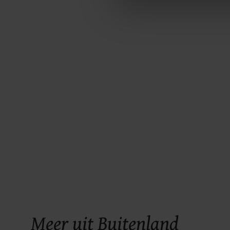
Met cookies werkt onze websi
ons cookiebeleid bekijken en 
Meer uit Buitenland