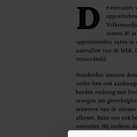
D
e executies 
oppositiebe
Volksmoedja
tussen 30 ju
oppositieleden zaten in 
aanvallen van de MEK. D
veroordeeld.
Honderden mensen demo
onder hen ook aanhange
borden omhoog met foto
vroegen om gerechtighei
inzweren van de nieuwe 
afkeurt. Raisi zou ook b
executies. Hij ontkent da
de executies.