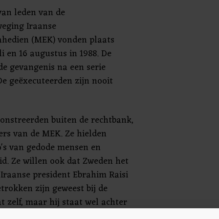
van leden van de
weging Iraanse
hedien (MEK) vonden plaats
li en 16 augustus in 1988. De
de gevangenis na een serie
e geëxecuteerden zijn nooit
nstreerden buiten de rechtbank,
rs van de MEK. Ze hielden
's van gedode mensen en
d. Ze willen ook dat Zweden het
Iraanse president Ebrahim Raisi
etrokken zijn geweest bij de
t zelf, maar hij staat wel achter