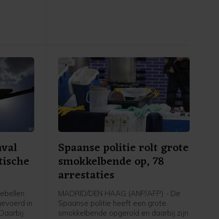
, om
Pakistan gedeelde gezamenlijke
zaak
verklaring staat dat "een aanval op
n het
een van de drie staten zal worden
gezien als een aanval tegen allen",
vergelijkbaar met artikel 5 van de
NAVO. Ook worden afspraken
gemaakt over intensievere
defensiesamenwerking.
nval
Spaanse politie rolt grote
tische
smokkelbende op, 78
arrestaties
ebellen
MADRID/DEN HAAG (ANP/AFP) - De
evoerd in
Spaanse politie heeft een grote
 Daarbij
smokkelbende opgerold en daarbij zijn