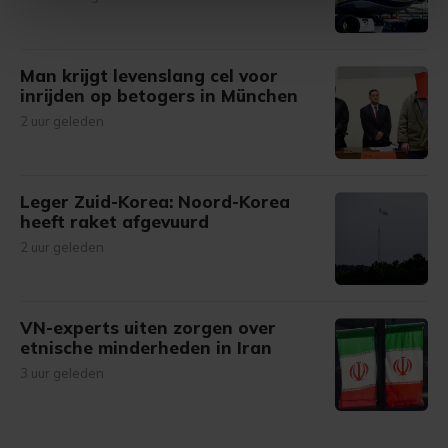
intrekken in de Cookieverklaring.
Met cookies werkt onze website beter en wordt jouw
Man krijgt levenslang cel voor
bezoek makkelijker en persoonlijker. Op
inrijden op betogers in München
onze cookiepagina kun je ons cookiebeleid bekijken en je
2 uur geleden
gemaakte keuze altijd wijzigen of intrekken.
Leger Zuid-Korea: Noord-Korea
heeft raket afgevuurd
2 uur geleden
VN-experts uiten zorgen over
etnische minderheden in Iran
3 uur geleden