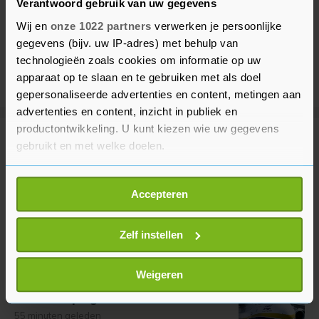
Verantwoord gebruik van uw gegevens
Wij en
onze 1022 partners
verwerken je persoonlijke
gegevens (bijv. uw IP-adres) met behulp van
technologieën zoals cookies om informatie op uw
apparaat op te slaan en te gebruiken met als doel
gepersonaliseerde advertenties en content, metingen aan
advertenties en content, inzicht in publiek en
productontwikkeling. U kunt kiezen wie uw gegevens
Meer uit Buitenland
gebruikt en met welke doelen.
Als u het toestaat, willen we ook graag:
EU: migranten niet van Ceuta
Accepteren
Informatie verzamelen over uw geografische
doorgereisd naar vasteland
locatie, die tot een paar meter nauwkeurig kan zijn
Spanje
Uw apparaat identificeren door het actief te
Zelf instellen
15 minuten geleden
scannen op specifieke eigenschappen (fingerprinting)
Lees meer over hoe uw persoonlijke gegevens worden
Weigeren
Media: vliegtuig naast explosieve
verwerkt en stel uw voorkeuren in het
detailgedeelte
in.
drone Leipzig zat vol munitie
U kunt uw toestemming op elk moment wijzigen of
55 minuten geleden