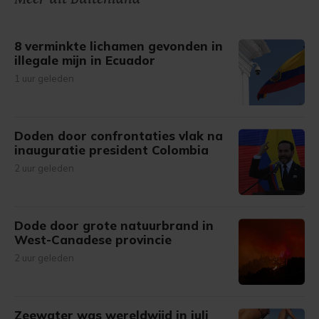
gemaakte keuze altijd wijzigen of intrekken.
8 verminkte lichamen gevonden in
illegale mijn in Ecuador
1 uur geleden
Doden door confrontaties vlak na
inauguratie president Colombia
2 uur geleden
Dode door grote natuurbrand in
West-Canadese provincie
2 uur geleden
Zeewater was wereldwijd in juli