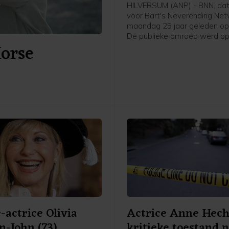
omroep
HILVERSUM (ANP) - BNN, dat
voor Bart's Neverending Netw
maandag 25 jaar geleden opg
De publieke omroep werd o
Horse
augustus 1997 in het leven 
door Bart de Graaff, Gerard
Willem de Bois en Frank Tim
de fusie van BNN en VARA s
omroep inmiddels al een aant
bekend als BNNVARA.
-actrice Olivia
Actrice Anne Hech
-John (73)
kritieke toestand 