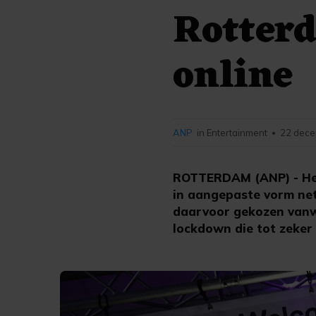
Rotterd
online
ANP
in Entertainment
22 dece
•
ROTTERDAM (ANP) - Het 
in aangepaste vorm net 
daarvoor gekozen vanw
lockdown die tot zeker 1