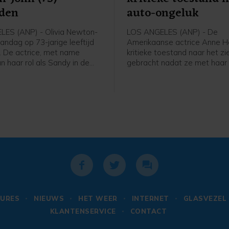
eden
auto-ongeluk
ES (ANP) - Olivia Newton-
LOS ANGELES (ANP) - De
andag op 73-jarige leeftijd
Amerikaanse actrice Anne He
. De actrice, met name
kritieke toestand naar het zi
n haar rol als Sandy in de
gebracht nadat ze met haar
ease, sliep in het bijzijn van
woning in reed in Los Angele
n familie vredig in op haar
en het huis vlogen in brand e
alifornië, meldt haar
bestuurder liep ernstige br
t John Easterling op
op, melden Amerikaanse med
.
anonieme bron bevestigde 
dat het om Heche ging en d
Times meldt dat de auto op 
naam geregistreerd stond.
URES
NIEUWS
HET WEER
INTERNET
GLASVEZEL
KLANTENSERVICE
CONTACT