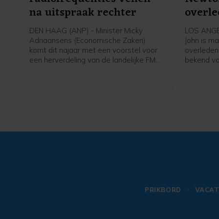
na uitspraak rechter
overl
DEN HAAG (ANP) - Minister Micky
LOS ANGEL
Adriaansens (Economische Zaken)
John is ma
komt dit najaar met een voorstel voor
overleden
een herverdeling van de landelijke FM-
bekend va
frequenties door middel van een
musical Gr
veiling. De rechter zette onlangs een
vrienden e
streep door het besluit van haar
ranch in C
ambtsvoorganger Mona Keijzer om de
echtgenoo
bestaande vergunningen met drie jaar
Facebook
te verlengen.
PRIKBORD
VACAT