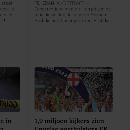
 staat
TEHERAN (ANP/RTR/AFP) -
ork, is
Conservatieve media in Iran prijzen de
ericht.
man die vrijdag de schrijver Salman
p 15
Rushdie heeft neergestoken. Rushdie
geroepen
kampt sinds 1988 met bedreigingen
 Timmer,
vanwege zijn boek De duivelsverzen,
mer. Na
dat door sommige moslims als
taat de
godslasterlijk wordt beschouwd.
al jaar
e in
1,9 miljoen kijkers zien
na
Engelse voetbalsters EK