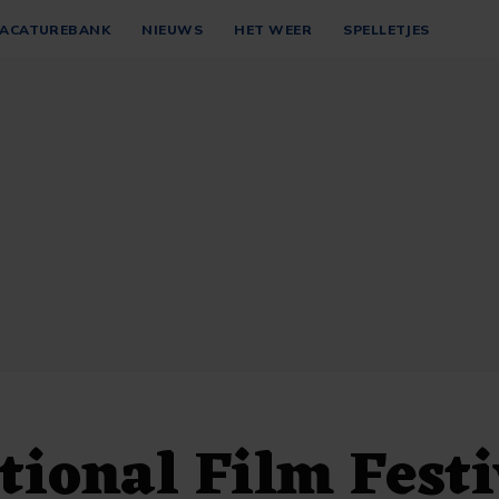
ACATUREBANK
NIEUWS
HET WEER
SPELLETJES
tional Film Festi