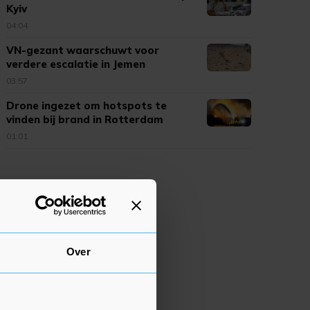
Kyiv
04:04
VN-gezant waarschuwt voor
verdere escalatie in Jemen
03:57
Drone ingezet om hotspots te
vinden bij brand in Rotterdam
01:01
Over