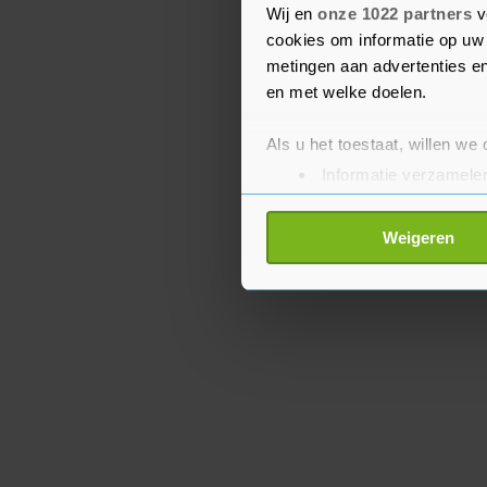
Het International Film 
Wij en
onze 1022 partners
v
cookies om informatie op uw 
zondag 6 februari.
metingen aan advertenties en
en met welke doelen.
Als u het toestaat, willen we
Informatie verzamelen
Uw apparaat identific
Lees meer over hoe uw perso
Weigeren
toestemming op elk moment wi
Met cookies werkt onze websi
ons cookiebeleid bekijken en 