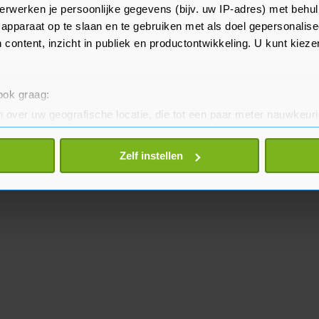
Festival Rotterdam 2022 duurt tot
erwerken je persoonlijke gegevens (bijv. uw IP-adres) met behul
apparaat op te slaan en te gebruiken met als doel gepersonalise
 content, inzicht in publiek en productontwikkeling. U kunt kiez
 ook graag:
 over uw geografische locatie, die tot een paar meter nauwkeuri
eren door het actief te scannen op specifieke eigenschappen (fing
onlijke gegevens worden verwerkt en stel uw voorkeuren in he
Zelf instellen
jzigen of intrekken in de Cookieverklaring.
te beter en wordt jouw bezoek makkelijker en persoonlijker. O
je gemaakte keuze altijd wijzigen of intrekken.