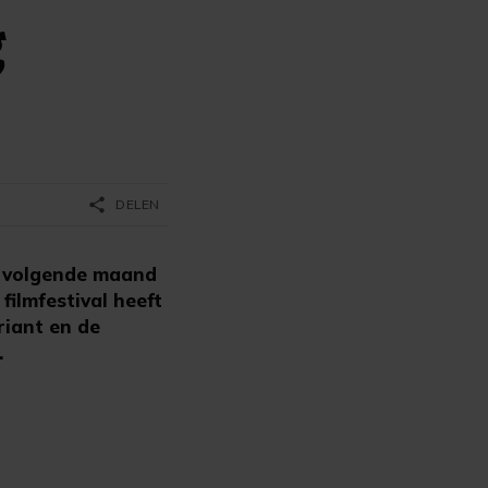
g
share
DELEN
t volgende maand
filmfestival heeft
iant en de
.