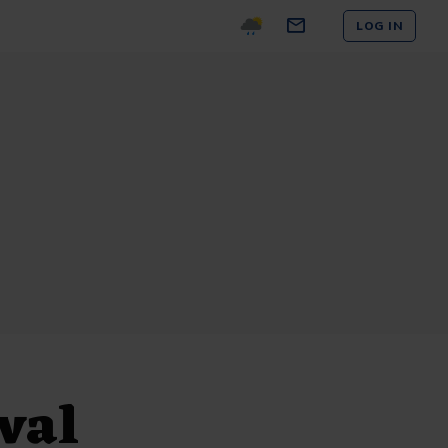
LOG IN
val