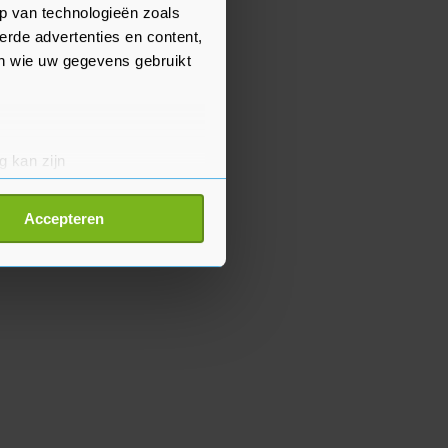
p van technologieën zoals
erde advertenties en content,
en wie uw gegevens gebruikt
g kan zijn
erprinting)
t
detailgedeelte
in. U kunt uw
Accepteren
p onze cookiepagina kun je