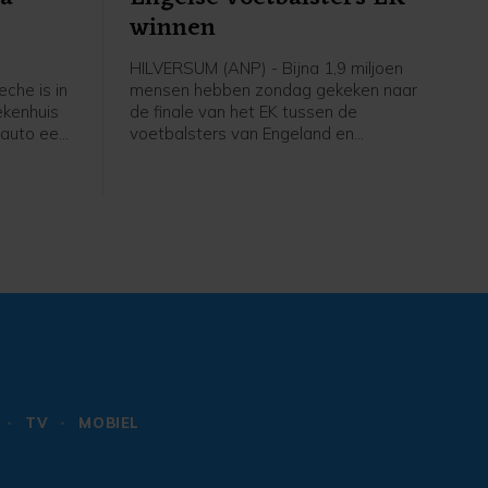
winnen
HILVERSUM (ANP) - Bijna 1,9 miljoen
che is in
mensen hebben zondag gekeken naar
ekenhuis
de finale van het EK tussen de
 auto een
voetbalsters van Engeland en
s. De auto
Duitsland. Via NPO 1 zagen zij hoe de
n de
Engelsen, gecoacht door de
andwonden
Nederlandse Sarina Wiegman, er met
ia. Een
de winst vandoor gingen.
aan CNN
e LA
haar
TV
MOBIEL