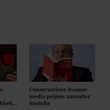
v-
Conservatieve Iraanse
media prijzen aanvaller
blieke
Rushdie