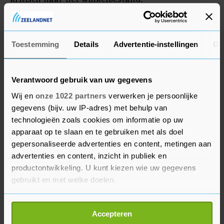
Hunkemöller sloot het afgelopen boekjaar af met
een fiks verlies. Het verlies voor aftrek van
Toestemming
Details
Advertentie-instellingen
Ov
belastingen en financiële posten bedroeg 2,5
miljoen euro. Maar na aftrek van alle financiële
onkosten, zoals rentebetalingen van bijna 40
Verantwoord gebruik van uw gegevens
miljoen euro, zette het bedrijf een nettoverlies
Wij en
onze 1022 partners
verwerken je persoonlijke
van 42,9 miljoen euro in de boeken.
gegevens (bijv. uw IP-adres) met behulp van
technologieën zoals cookies om informatie op uw
apparaat op te slaan en te gebruiken met als doel
Belastingdienst
gepersonaliseerde advertenties en content, metingen aan
advertenties en content, inzicht in publiek en
Dergelijke verliezen bij het bedrijf, dat sinds eind
productontwikkeling. U kunt kiezen wie uw gegevens
2015 in handen is van investeerder Carlyle,
gebruikt en met welke doelen.
trekken al enige tijd de aandacht van de
Belastingdienst. Die beschuldigde de vorige
Als u het toestaat, willen we ook graag:
Accepteren
eigenaar, het Franse PAI, ervan Hunkemöller met
Informatie verzamelen over uw geografische