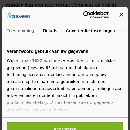
minder dan een jaar terug. Toen was er ook al
een daling van deze vernielingen van 20 procent
ten opzichte van het jaar ervoor, aldus de
minister.
Toestemming
Details
Advertentie-instellingen
Ov
Verantwoord gebruik van uw gegevens
Wij en
onze 1022 partners
verwerken je persoonlijke
gegevens (bijv. uw IP-adres) met behulp van
technologieën zoals cookies om informatie op uw
apparaat op te slaan en te gebruiken met als doel
gepersonaliseerde advertenties en content, metingen aan
advertenties en content, inzicht in publiek en
productontwikkeling. U kunt kiezen wie uw gegevens
gebruikt en met welke doelen.
Als u het toestaat, willen we ook graag:
Accepteren