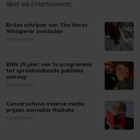
onze cookiepagina kun je ons cookiebeleid bekijken en je
Meer uit Entertainment
gemaakte keuze altijd wijzigen of intrekken.
Britse schrijver van The Horse
Whisperer overleden
3 jaar geleden
BNN 25 jaar: van tv-programma
tot spraakmakende publieke
omroep
3 jaar geleden
Conservatieve Iraanse media
prijzen aanvaller Rushdie
3 jaar geleden