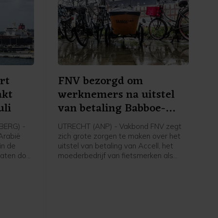
rt
FNV bezorgd om
akt
werknemers na uitstel
uli
van betaling Babboe-
moeder
ERG) -
UTRECHT (ANP) - Vakbond FNV zegt
-Arabië
zich grote zorgen te maken over het
in de
uitstel van betaling van Accell, het
vaten door
moederbedrijf van fietsmerken als
ten en de
Babboe en Batavus. Woensdag
 Hormuz,
meldde de internationale fietsfabrikant
na cijfers
met hoofdkantoor in Amsterdam dat
het uitstel is verleend aan zijn
gens
Nederlandse entiteiten. Dit brengt
inds 1985
voor de 234 werknemers in Nederland