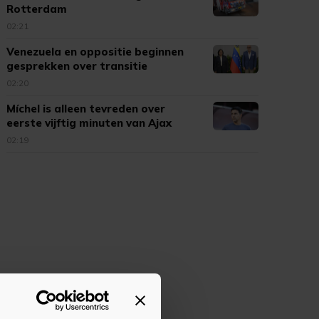
Rotterdam
02:21
Venezuela en oppositie beginnen
gesprekken over transitie
02:20
Míchel is alleen tevreden over
eerste vijftig minuten van Ajax
02:19