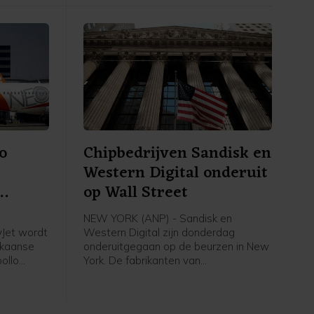
nd geen
grote onzekerheid met zich mee over
hun baan, inkomen en toekomst, aldus
de grootste vakbond van Nederland.
o
Chipbedrijven Sandisk en
Western Digital onderuit
op Wall Street
NEW YORK (ANP) - Sandisk en
yJet wordt
Western Digital zijn donderdag
ikaanse
onderuitgegaan op de beurzen in New
ollo
York. De fabrikanten van
n bedrag
geheugenchips en
ekend ruim
dataopslagapparatuur deden
lt 7,15
afgelopen kwartaal opnieuw goede