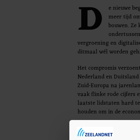
D
e nieuwe beg
meer tijd om
bouwen. Ze 
ondertussen 
vergroening en digitali
ditmaal wél worden geh
Het compromis verzoent
Nederland en Duitsland 
Zuid-Europa na jarenla
vaak flinke rode cijfers
laatste lidstaten hard t
houden om in de econom
Moeizaam