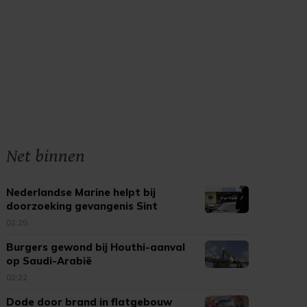
Net binnen
Nederlandse Marine helpt bij
doorzoeking gevangenis Sint
Maarten
02:25
Burgers gewond bij Houthi-aanval
op Saudi-Arabië
02:22
Dode door brand in flatgebouw