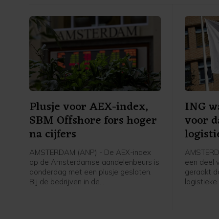
Plusje voor AEX-index,
ING w
SBM Offshore fors hoger
voor d
na cijfers
logist
AMSTERDAM (ANP) - De AEX-index
AMSTERDA
op de Amsterdamse aandelenbeurs is
een deel v
donderdag met een plusje gesloten.
geraakt d
Bij de bedrijven in de
logistieke
hoofdgraadmeter was de maritieme
de bank o
oliedienstverlener SBM Offshore een
gespaarde
sterke stijger na goed ontvangen
product he