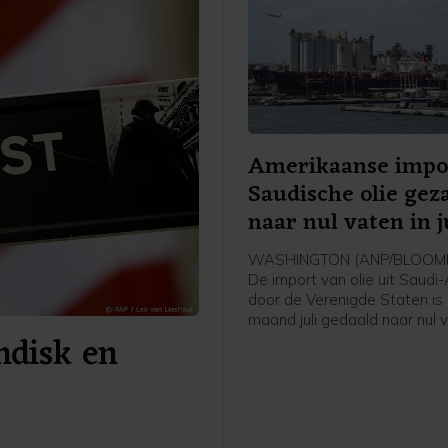
Amerikaanse impo
Saudische olie gez
naar nul vaten in j
WASHINGTON (ANP/BLOOMB
De import van olie uit Saudi
door de Verenigde Staten is 
maand juli gedaald naar nul 
andisk en
de oorlog in het Midden-Oos
blokkade van de Straat van
aldus persbureau Bloomberg 
van het Amerikaanse
energieministerie. Het is vol
Bloomberg voor het eerst s