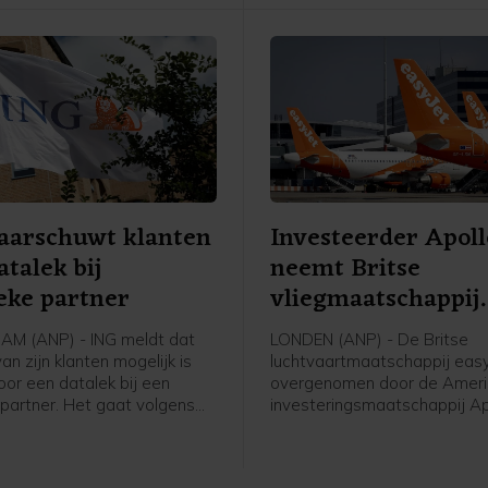
dat over een volledige maa
enkel vat Saudische olie is
geïmporteerd in de VS.
aarschuwt klanten
Investeerder Apoll
atalek bij
neemt Britse
ieke partner
vliegmaatschappij
easyJet over
M (ANP) - ING meldt dat
LONDEN (ANP) - De Britse
an zijn klanten mogelijk is
luchtvaartmaatschappij eas
oor een datalek bij een
overgenomen door de Amer
 partner. Het gaat volgens
investeringsmaatschappij Ap
m een groep klanten die met
Global Management voor ee
 punten bij ING een fysiek
van 5,7 miljard pond, omger
eft besteld dat is
6,6 miljard euro. Apollo betaa