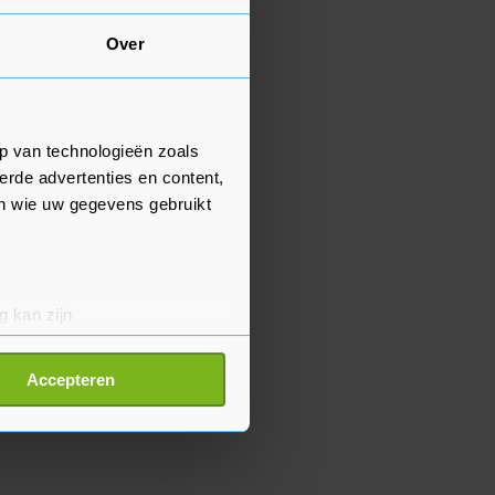
Over
p van technologieën zoals
erde advertenties en content,
en wie uw gegevens gebruikt
g kan zijn
erprinting)
t
detailgedeelte
in. U kunt uw
Accepteren
p onze cookiepagina kun je