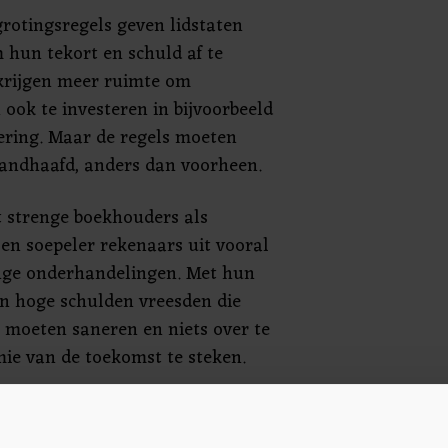
rotingsregels geven lidstaten
 hun tekort en schuld af te
krijgen meer ruimte om
ook te investeren in bijvoorbeeld
sering. Maar de regels moeten
andhaafd, anders dan voorheen.
 strenge boekhouders als
en soepeler rekenaars uit vooral
nge onderhandelingen. Met hun
 en hoge schulden vreesden die
e moeten saneren en niets over te
ie van de toekomst te steken.