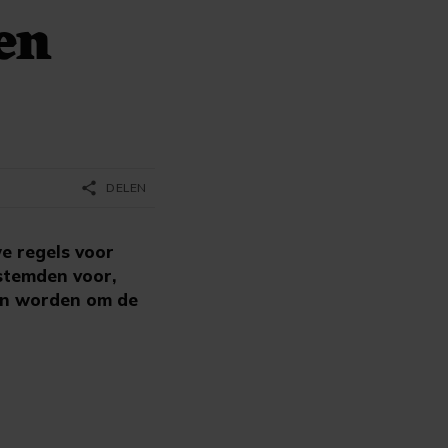
en
share
DELEN
e regels voor
stemden voor,
en worden om de