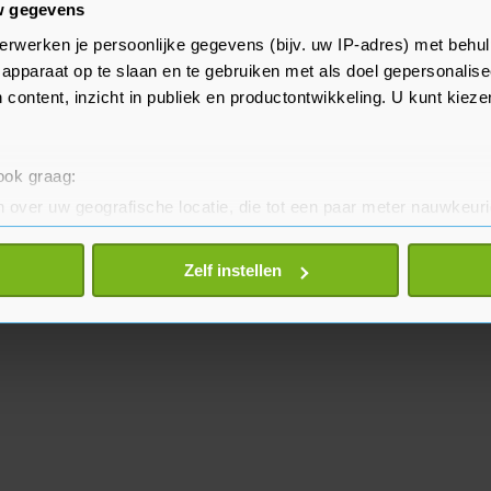
w gegevens
p de Hamas-leider nog niet
erwerken je persoonlijke gegevens (bijv. uw IP-adres) met behul
apparaat op te slaan en te gebruiken met als doel gepersonalise
ondgenoten van de organisatie
 content, inzicht in publiek en productontwikkeling. U kunt kiez
l verantwoordelijk is.
 ook graag:
 over uw geografische locatie, die tot een paar meter nauwkeuri
eren door het actief te scannen op specifieke eigenschappen (fing
onlijke gegevens worden verwerkt en stel uw voorkeuren in he
Zelf instellen
jzigen of intrekken in de Cookieverklaring.
te beter en wordt jouw bezoek makkelijker en persoonlijker. O
je gemaakte keuze altijd wijzigen of intrekken.