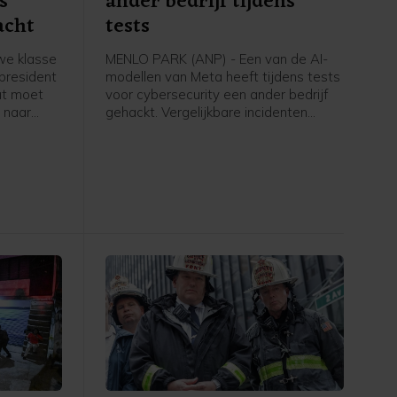
s
ander bedrijf tijdens
acht
tests
we klasse
MENLO PARK (ANP) - Een van de AI-
president
modellen van Meta heeft tijdens tests
at moet
voor cybersecurity een ander bedrijf
 naar
gehackt. Vergelijkbare incidenten
ocent
kwamen ook al voor bij AI-modellen
attingen,
van Anthropic en OpenAI.
rt.