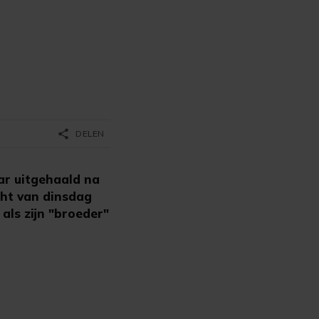
share
DELEN
ar uitgehaald na
cht van dinsdag
als zijn "broeder"