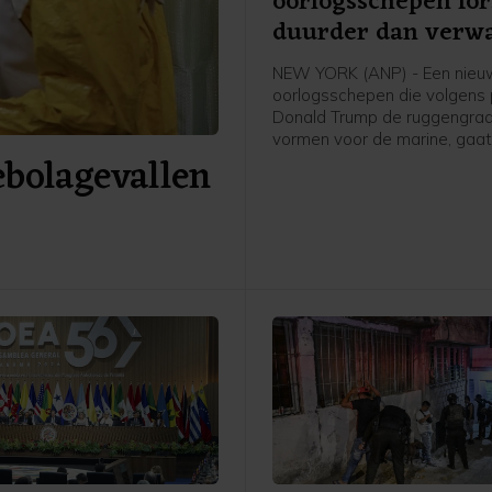
oorlogsschepen for
duurder dan verw
NEW YORK (ANP) - Een nieu
oorlogsschepen die volgens 
Donald Trump de ruggengra
vormen voor de marine, gaat
ebolagevallen
verwachting minstens 50 pr
meer kosten dan eerdere sch
zo staat in een woensdag
gepubliceerd overheidsrappo