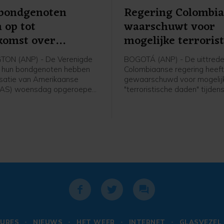
 bondgenoten
Regering Colombi
 op tot
waarschuwt voor
komst over
mogelijke terroris
agua
daden
ON (ANP) - De Verenigde
BOGOTÁ (ANP) - De uittred
n hun bondgenoten hebben
Colombiaanse regering heef
satie van Amerikaanse
gewaarschuwd voor mogelij
OAS) woensdag opgeroepen
"terroristische daden" tijden
 te komen om mogelijke
beëdigingsceremonie van d
len te overwegen tegen
president Abelardo de la Espr
, wiens regering de
plechtigheid staat gepland 
probeert uit te sluiten van
vrijdag in Cali, een stad in he
ingen.
zuidwesten die onlangs wer
getroffen door guerrilla-aans
URES
NIEUWS
HET WEER
INTERNET
GLASVEZEL