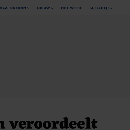
ACATUREBANK
NIEUWS
HET WEER
SPELLETJES
 veroordeelt