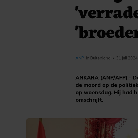
'verrad
'broede
ANP
in Buitenland
31 juli 2024
•
ANKARA (ANP/AFP) - De
de moord op de politiek
op woensdag. Hij had he
omschrijft.