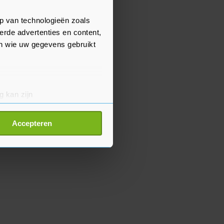
p van technologieën zoals
erde advertenties en content,
en wie uw gegevens gebruikt
g kan zijn
erprinting)
t
detailgedeelte
in. U kunt uw
Accepteren
p onze cookiepagina kun je