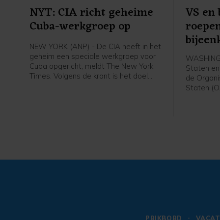
NYT: CIA richt geheime
VS en
Cuba-werkgroep op
roepen
bijeen
NEW YORK (ANP) - De CIA heeft in het
Nicar
geheim een speciale werkgroep voor
WASHINGT
Cuba opgericht, meldt The New York
Staten e
Times. Volgens de krant is het doel
de Organi
van de groep druk uitoefenen op de
Staten (
Cubaanse regering, om zo
om bijeen
economische, politieke en
maatrege
leiderschapswijzigingen af te dwingen
Nicaragua
die door president Donald Trump
oppositie 
worden geëist, laten bronnen weten.
de verkiez
PRIKBORD
VACAT