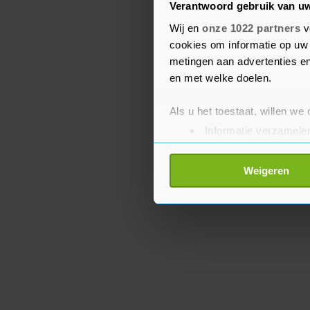
Verantwoord gebruik van u
Israël heeft de moord o
Wij en
onze 1022 partners
v
cookies om informatie op uw 
opgeëist. Hamas en de b
metingen aan advertenties en
gaan ervan uit dat Israë
en met welke doelen.
Als u het toestaat, willen we
Informatie verzamelen
Uw apparaat identific
Lees meer over hoe uw perso
Weigeren
toestemming op elk moment wi
Met cookies werkt onze websi
ons cookiebeleid bekijken en 