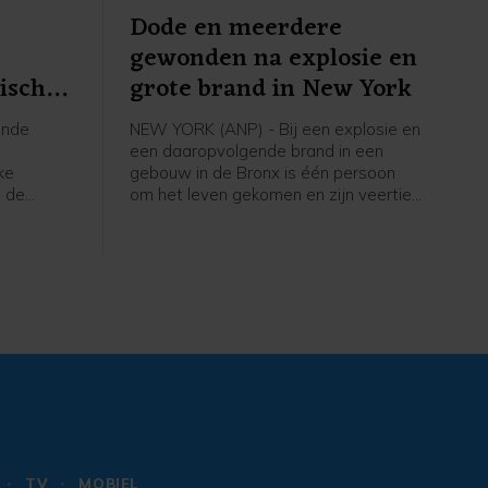
a
Dode en meerdere
gewonden na explosie en
tische
grote brand in New York
ende
NEW YORK (ANP) - Bij een explosie en
t
een daaropvolgende brand in een
ke
gebouw in de Bronx is één persoon
s de
om het leven gekomen en zijn veertien
e nieuwe
anderen gewond geraakt, zo laten
iella. De
functionarissen van de New Yorkse
voor
brandweer (FDNY) aan CBS News
t
weten.
d
lagen.
TV
MOBIEL