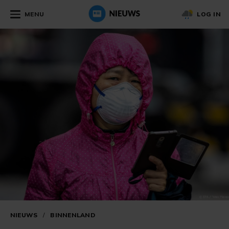
MENU
LOG IN
NIEUWS
/
BINNENLAND