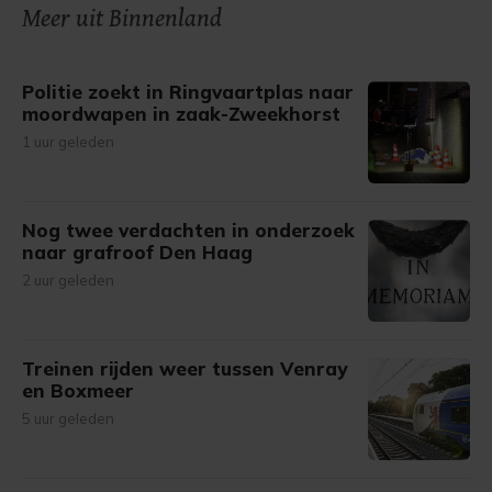
onze cookiepagina kun je ons cookiebeleid bekijken en je
Meer uit Binnenland
gemaakte keuze altijd wijzigen of intrekken.
Politie zoekt in Ringvaartplas naar
moordwapen in zaak-Zweekhorst
1 uur geleden
Nog twee verdachten in onderzoek
naar grafroof Den Haag
2 uur geleden
Treinen rijden weer tussen Venray
en Boxmeer
5 uur geleden