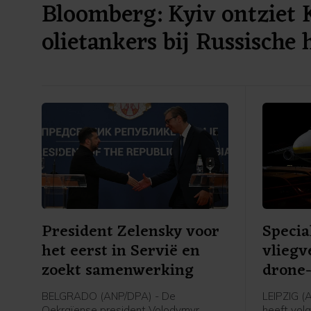
Bloomberg: Kyiv ontziet 
olietankers bij Russische 
President Zelensky voor
Specia
het eerst in Servië en
vliegv
zoekt samenwerking
drone-
BELGRADO (ANP/DPA) - De
LEIPZIG (
Oekraïense president Volodymyr
heeft vol