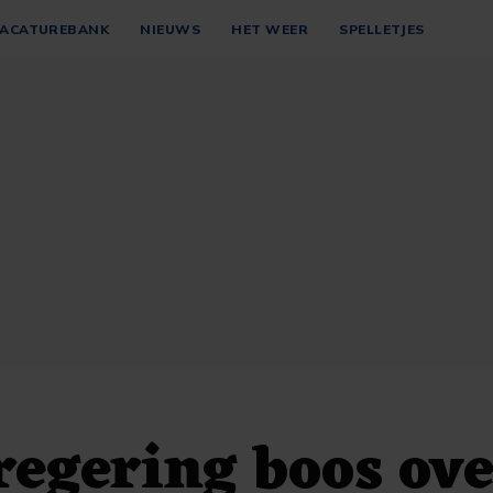
ACATUREBANK
NIEUWS
HET WEER
SPELLETJES
regering boos ov