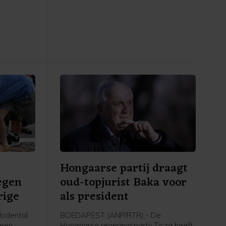
t met de
gebruikt door Oekraïne. "Op dit
n land
moment zijn er geen aanwijzingen dat
id is" en
het om een opzettelijk incident gaat",
 tot dusver
aldus het ministerie.
Hongaarse partij draagt
egen
oud-topjurist Baka voor
rige
als president
odental
BOEDAPEST (ANP/RTR) - De
 een
Hongaarse regeringspartij Tisza heeft