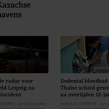
Kazachse
komen tot een overeenkoms
VS. Hij meent dat er nu in zij
havens
"samenhang, kracht en eenhe
dat Iran in de huidige oorlog
"zegevierend en machtig is".
le radar voor
Dodental bloedbad
eld Leipzig na
Thaise school gest
incident
na overlijden 12-ja
ANP/DPA) - De Duitse politie
BANGKOK (ANP/RTR) - Het d
gens het Duitse persbureau
van de schietpartij vrijdag in