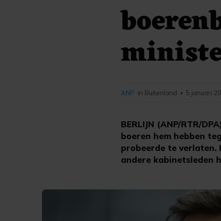
boerenb
minist
ANP
in Buitenland
5 januari 2
•
BERLIJN (ANP/RTR/DPA) 
boeren hem hebben teg
probeerde te verlaten. H
andere kabinetsleden h