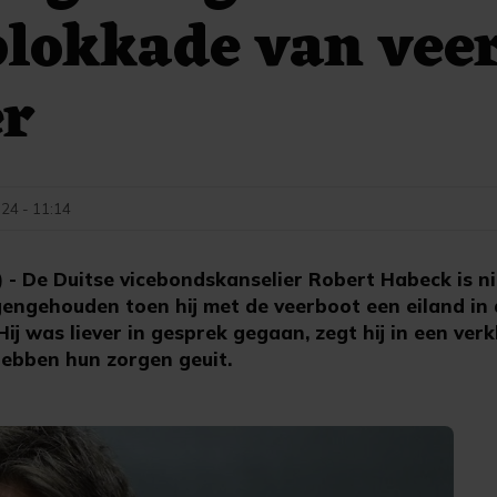
lokkade van vee
er
024 - 11:14
- De Duitse vicebondskanselier Robert Habeck is nie
engehouden toen hij met de veerboot een eiland in
ij was liever in gesprek gegaan, zegt hij in een verk
ebben hun zorgen geuit.