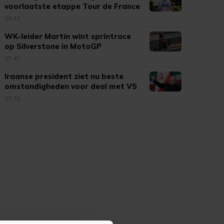
voorlaatste etappe Tour de France
18:12
WK-leider Martín wint sprintrace
op Silverstone in MotoGP
17:47
Iraanse president ziet nu beste
omstandigheden voor deal met VS
17:30