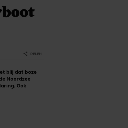
rboot
share
DELEN
t blij dat boze
 de Noordzee
laring. Ook