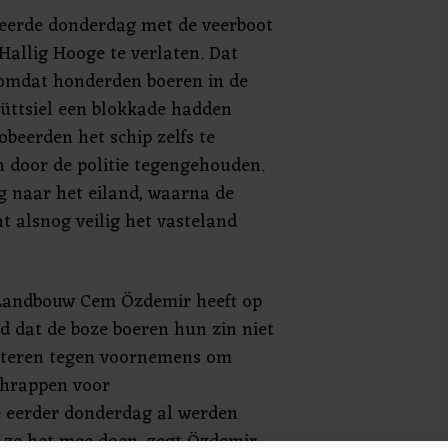
eerde donderdag met de veerboot
 Hallig Hooge te verlaten. Dat
 omdat honderden boeren in de
üttsiel een blokkade hadden
beerden het schip zelfs te
 door de politie tegengehouden.
g naar het eiland, waarna de
ht alsnog veilig het vasteland
 Landbouw Cem Özdemir heeft op
gd dat de boze boeren hun zin niet
esteren tegen voornemens om
chrappen voor
e eerder donderdag al werden
ze het mee doen, zegt Özdemir.