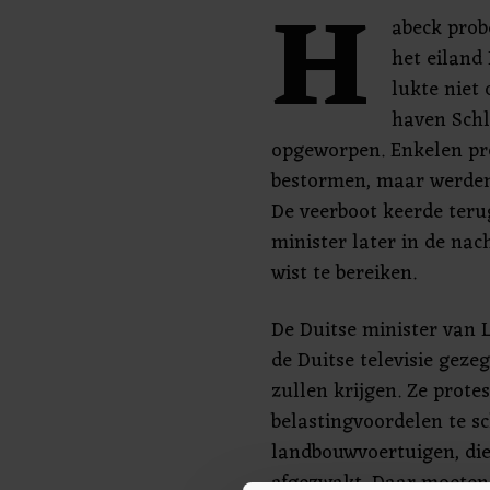
H
abeck prob
het eiland
lukte niet
haven Schl
opgeworpen. Enkelen pro
bestormen, maar werden
De veerboot keerde teru
minister later in de nac
wist te bereiken.
De Duitse minister van
de Duitse televisie geze
zullen krijgen. Ze prot
belastingvoordelen te s
landbouwvoertuigen, di
afgezwakt. Daar moeten 