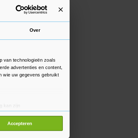
Over
p van technologieën zoals
erde advertenties en content,
en wie uw gegevens gebruikt
g kan zijn
erprinting)
t
detailgedeelte
in. U kunt uw
Accepteren