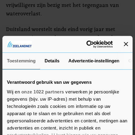
vrijwilligers zijn bezig met het tegengaan van
wateroverlast.
Duitsland worstelt sinds eind vorig jaar met
overstromingen en hoogwater, met als andere
landen in het noordwesten van Europa. De
problemen treffen vooral de deelstaten Saksen-
Toestemming
Details
Advertentie-instellingen
Ov
Anhalt, Nedersaksen, Noordrijn-Westfalen en
Thüringen. Duitse experts denken dat
overstromingen vaker voorkomen door
Verantwoord gebruik van uw gegevens
klimaatverandering.
Wij en
onze 1022 partners
verwerken je persoonlijke
gegevens (bijv. uw IP-adres) met behulp van
technologieën zoals cookies om informatie op uw
apparaat op te slaan en te gebruiken met als doel
gepersonaliseerde advertenties en content, metingen aan
advertenties en content, inzicht in publiek en