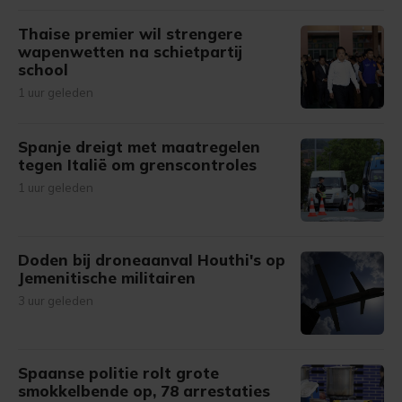
Thaise premier wil strengere
wapenwetten na schietpartij
school
1 uur geleden
Spanje dreigt met maatregelen
tegen Italië om grenscontroles
1 uur geleden
Doden bij droneaanval Houthi's op
Jemenitische militairen
3 uur geleden
Spaanse politie rolt grote
smokkelbende op, 78 arrestaties