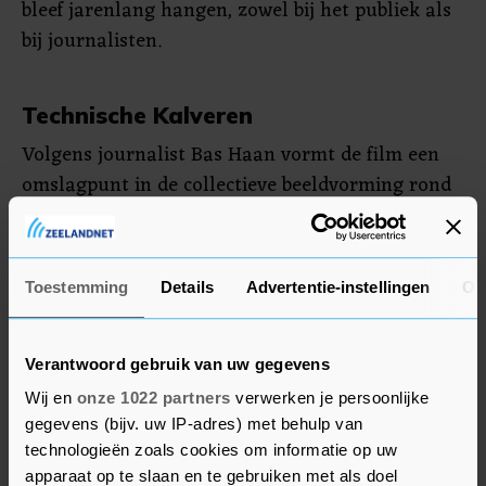
bleef jarenlang hangen, zowel bij het publiek als
bij journalisten.
Technische Kalveren
Volgens journalist Bas Haan vormt de film een
omslagpunt in de collectieve beeldvorming rond
de Deventer moordzaak. Bijzonder was dat ook
Michael de Jong, de 'klusjesman', vrijdag in de
zaal zat. Hij nam het beeldje in ontvangst voor
Toestemming
Details
Advertentie-instellingen
Ov
Yorick van Wageningen, die niet aanwezig was.
De meeste Kalveren, vijf stuks, gingen naar het
Verantwoord gebruik van uw gegevens
oorlogsepos De Slag om de Schelde. Dit waren
Wij en
onze 1022 partners
verwerken je persoonlijke
echter allemaal 'technische' Kalveren, zoals beste
gegevens (bijv. uw IP-adres) met behulp van
geluid en camerawerk.
technologieën zoals cookies om informatie op uw
apparaat op te slaan en te gebruiken met als doel