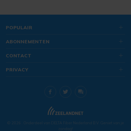
POPULAIR
ABONNEMENTEN
CONTACT
PRIVACY
© 2026
. Onderdeel van
DELTA Fiber Nederland B.V.
Geniet van je
zondag!