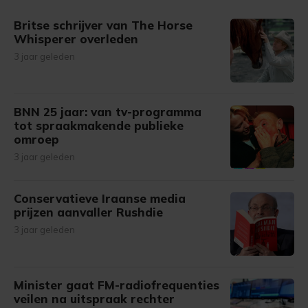
gemaakte keuze altijd wijzigen of intrekken.
Britse schrijver van The Horse
Whisperer overleden
3 jaar geleden
BNN 25 jaar: van tv-programma
tot spraakmakende publieke
omroep
3 jaar geleden
Conservatieve Iraanse media
prijzen aanvaller Rushdie
3 jaar geleden
Minister gaat FM-radiofrequenties
veilen na uitspraak rechter