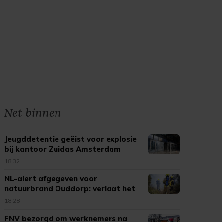
Net binnen
Jeugddetentie geëist voor explosie
bij kantoor Zuidas Amsterdam
18:32
NL-alert afgegeven voor
natuurbrand Ouddorp: verlaat het
gebied
18:28
FNV bezorgd om werknemers na