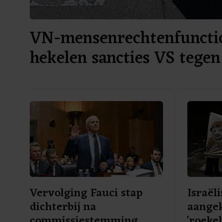
VN-mensenrechtenfuncti
hekelen sancties VS tege
Vervolging Fauci stap
Israël
dichterbij na
aange
commissiestemming
'roeke