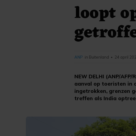
loopt o
getroff
ANP
in Buitenland
24 april 20
•
NEW DELHI (ANP/AFP/RTR
aanval op toeristen in 
ingetrokken, grenzen g
treffen als India optre