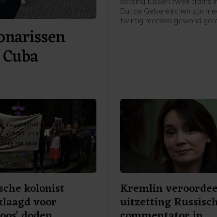
botsing tussen twee trams i
Duitse Gelsenkirchen zijn me
twintig mensen gewond gera
onarissen
mensen zijn levensgevaarlij
geraakt, zeven zwaar en veert
n Cuba
melden plaatselijke media.
ische kolonist
Kremlin veroordee
klaagd voor
uitzetting Russisc
loos' doden
commentator in