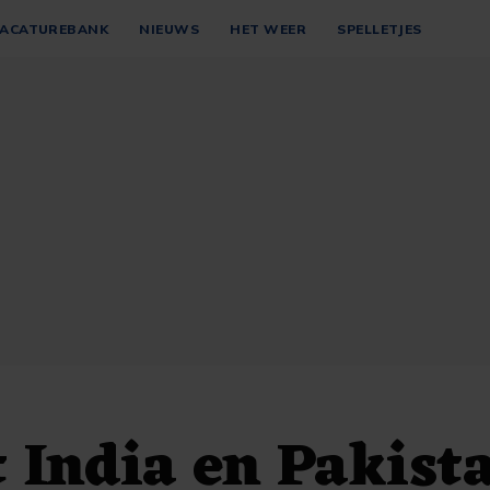
ACATUREBANK
NIEUWS
HET WEER
SPELLETJES
t India en Pakist