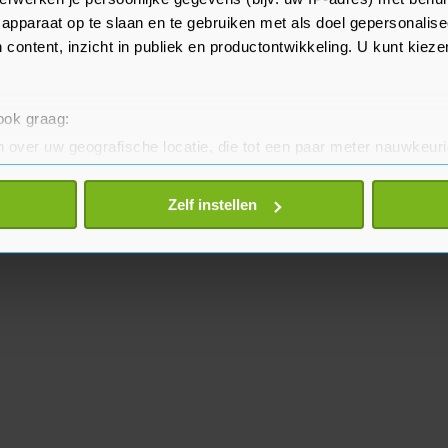
men 26 mannen om het leven.
apparaat op te slaan en te gebruiken met als doel gepersonalise
 content, inzicht in publiek en productontwikkeling. U kunt kiez
 ook graag:
 over uw geografische locatie, die tot een paar meter nauwkeuri
eren door het actief te scannen op specifieke eigenschappen (fing
onlijke gegevens worden verwerkt en stel uw voorkeuren in he
Zelf instellen
jzigen of intrekken in de Cookieverklaring.
te beter en wordt jouw bezoek makkelijker en persoonlijker. O
je gemaakte keuze altijd wijzigen of intrekken.