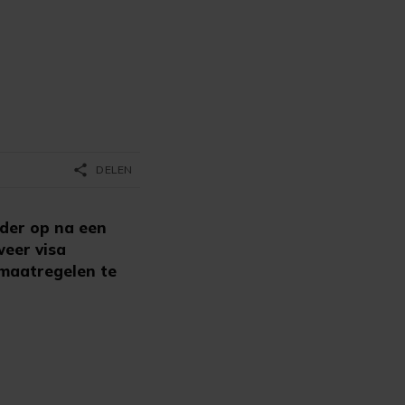
share
DELEN
rder op na een
weer visa
nmaatregelen te