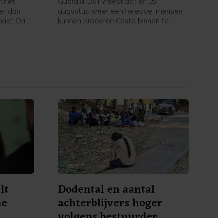
n het
Guardia Civil vreest dat er 15
er dan
augustus weer een heleboel mensen
akt. Drie
kunnen proberen Ceuta binnen te
k gewond
dringen. Bronnen bij de politie van de
ien licht,
nieuwszender 20 minutos zeggen dat
de toestand vooral op sociale media
nauwlettend in de gaten wordt
gehouden en dat 15 augustus is
genoemd als datum voor een nieuwe
massale intocht. Dit is "veel meer dan
een gerucht", beklemtoonde een bron
bij de Guardia Civil.
lt
Dodental en aantal
he
achterblijvers hoger
volgens bestuurder