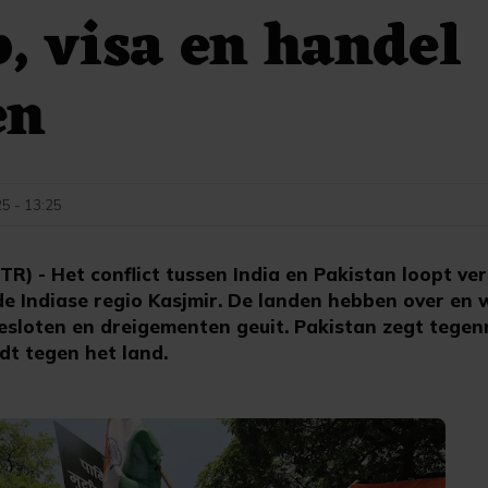
p, visa en handel
en
25 - 13:25
) - Het conflict tussen India en Pakistan loopt ve
de Indiase regio Kasjmir. De landen hebben over en 
esloten en dreigementen geuit. Pakistan zegt tege
edt tegen het land.