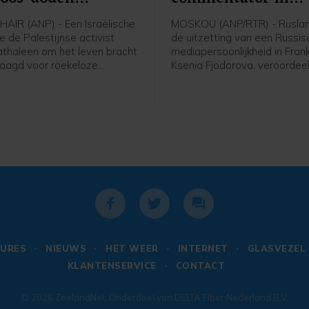
ijn
Frankrijk
AIR (ANP) - Een Israëlische
MOSKOU (ANP/RTR) - Ruslan
ie de Palestijnse activist
de uitzetting van een Russi
haleen om het leven bracht
mediapersoonlijkheid in Frankr
laagd voor roekeloze
Ksenia Fjodorova, veroordee
 melden Israëlische en
onaanvaardbaar genoemd. F
nale media. Al Jazeera meldt
was eerder journaliste van d
an de Israëlische
Russische nieuwszender RT e
htenorganisatie B'Tselem
Parijs een televisiepersoonli
 eerste keer is sinds 7
geworden dankzij onder mee
23 dat een Israëliër is
bijdragen voor Europe 1, CN
gd voor de dood van een
JDnews.
 op de Westelijke
ver.
URES
NIEUWS
HET WEER
INTERNET
GLASVEZEL
KLANTENSERVICE
CONTACT
© 2026
ZeelandNet
. Onderdeel van
DELTA Fiber Nederland B.V.