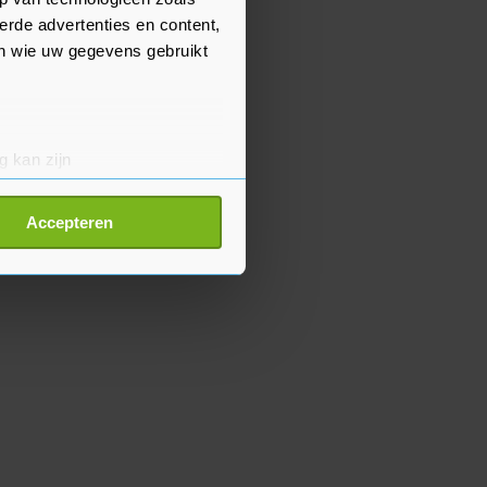
erde advertenties en content,
en wie uw gegevens gebruikt
g kan zijn
erprinting)
t
detailgedeelte
in. U kunt uw
Accepteren
p onze cookiepagina kun je