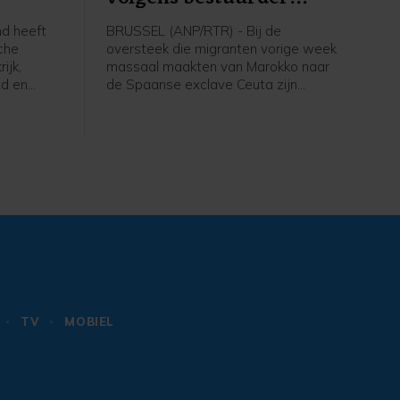
Ceuta
d heeft
BRUSSEL (ANP/RTR) - Bij de
sche
oversteek die migranten vorige week
ijk,
massaal maakten van Marokko naar
ld en
de Spaanse exclave Ceuta zijn
jodorova
ongeveer honderd doden gevallen,
e
zegt bestuurder van Ceuta Juan Vivas.
n is in
De meesten van de tienduizenden
jkheid
migranten keerden uit eigen beweging
r
terug naar Marokko, maar volgens
ews en
Vivas zijn er nog tussen de 3000 en
5000 mensen achtergebleven in
Ceuta.
TV
MOBIEL