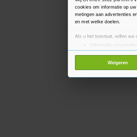
Pahalgam. Daarbij kwa
cookies om informatie op uw 
metingen aan advertenties en
en met welke doelen.
Als u het toestaat, willen we
Informatie verzamelen
Uw apparaat identific
Lees meer over hoe uw perso
Weigeren
toestemming op elk moment wi
Met cookies werkt onze websi
ons cookiebeleid bekijken en 