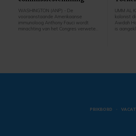
Palest
WASHINGTON (ANP) - De
UMM AL KH
vooraanstaande Amerikaanse
kolonist d
immunoloog Anthony Fauci wordt
Awdah Hat
minachting van het Congres verweten.
is aangek
Dit vanwege zijn weigering
doodslag,
inhoudelijke vragen te beantwoorden
internatio
tijdens een hoorzitting over de
op basis v
coronacrisis. Die commissie stemde
mensenrec
donderdag of hij kan worden
dat het de
doorverwezen naar het ministerie van
oktober 20
Justitie om te worden vervolgd voor
aangeklaa
minachting van het Congres. Zoals
Palestijn
verwacht stemden van de
Jordaanoe
aanwezigen acht Republikeinse
commissieleden voor en vijf
Democraten tegen.
PRIKBORD
VACAT