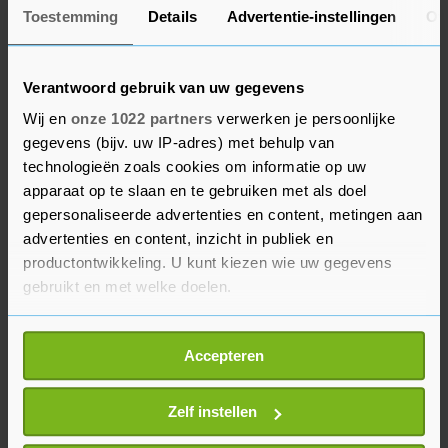
samengestelde S&P 500 kreeg er 0,7 procent bij
Toestemming
Details
Advertentie-instellingen
Ov
tot 4001 punten en techbeurs Nasdaq steeg 1,6
procent tot 13.296 punten.
Verantwoord gebruik van uw gegevens
Farmaceut Johnson & Johnson werd 1 procent
Wij en
onze 1022 partners
verwerken je persoonlijke
gegevens (bijv. uw IP-adres) met behulp van
lager gezet. Door een fout in een Amerikaanse
technologieën zoals cookies om informatie op uw
fabriek zijn 15 miljoen doses van het
apparaat op te slaan en te gebruiken met als doel
coronavaccin van het bedrijf niet te gebruiken.
gepersonaliseerde advertenties en content, metingen aan
advertenties en content, inzicht in publiek en
Ford Motor (min 0,7 procent) staakt de productie
productontwikkeling. U kunt kiezen wie uw gegevens
van zijn pick-uptrucks in twee fabrieken vanwege
gebruikt en met welke doelen.
het chiptekort. De twee autofabrieken gaan twee
Als u het toestaat, willen we ook graag:
weken op slot. De pick-uptrucks zijn Fords meest
Accepteren
Informatie verzamelen over uw geografische
winstgevende automodel.
locatie, die tot een paar meter nauwkeurig kan zijn
Uw apparaat identificeren door het actief te
Zelf instellen
scannen op specifieke eigenschappen (fingerprinting)