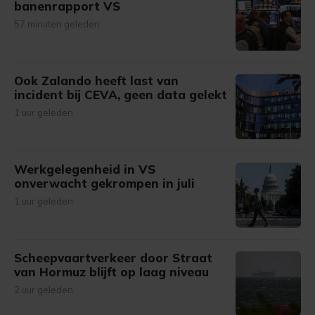
banenrapport VS
57 minuten geleden
Ook Zalando heeft last van
incident bij CEVA, geen data gelekt
1 uur geleden
Werkgelegenheid in VS
onverwacht gekrompen in juli
1 uur geleden
Scheepvaartverkeer door Straat
van Hormuz blijft op laag niveau
2 uur geleden