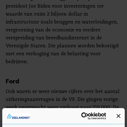
president Joe Biden voor investeringen ter
waarde van ruim 2 biljoen dollar in
infrastructuur zoals bruggen en waterleidingen,
vergroening van de economie en verdere
verspreiding van breedbandinternet in de
Verenigde Staten. Die plannen worden bekostigd
met een verhoging van de belasting voor
bedrijven.
Ford
Ook waren er weer nieuwe cijfers over het aantal
uitkeringsaanvragen in de VS. Die gingen vorige
week onverwacht weer omhoog naar 719.000. De
Dow-Jonesindex stond na enkele minuten handel
0,2 procent hoger op 33.046 punten. De breed