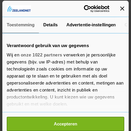
hints te halen wanneer de centrale bank de
coronasteun wil gaan afbouwen en of de
beleidsbepalers anders over renteveranderingen
Toestemming
Details
Advertentie-instellingen
Ov
zijn gaan denken. Eerder was al bekend
geworden dat de Fed verwacht volgend jaar al de
rente te verhogen waar eerder gedacht werd aan
Verantwoord gebruik van uw gegevens
2023.
Wij en
onze 1022 partners
verwerken je persoonlijke
gegevens (bijv. uw IP-adres) met behulp van
technologieën zoals cookies om informatie op uw
Koersen
apparaat op te slaan en te gebruiken met als doel
De Dow-Jonesindex ging in de eerste
gepersonaliseerde advertenties en content, metingen aan
advertenties en content, inzicht in publiek en
handelsminuten 0,4 procent omlaag tot 34.643
productontwikkeling. U kunt kiezen wie uw gegevens
punten. De breed samengestelde S&P 500 werd
gebruikt en met welke doelen.
0,2 procent lager gezet op 4344 punten en
techbeurs Nasdaq steeg 0,1 procent tot 14.650
Als u het toestaat, willen we ook graag:
punten.
Accepteren
Informatie verzamelen over uw geografische