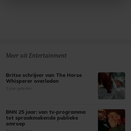
Met cookies werkt onze website beter en wordt jouw
bezoek makkelijker en persoonlijker. Op
onze cookiepagina kun je ons cookiebeleid bekijken en je
gemaakte keuze altijd wijzigen of intrekken.
Meer uit Entertainment
Britse schrijver van The Horse
Whisperer overleden
3 jaar geleden
BNN 25 jaar: van tv-programma
tot spraakmakende publieke
omroep