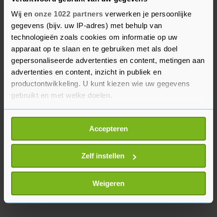
7. (-) Linda van Rijn - Provence
Wij en
onze 1022 partners
verwerken je persoonlijke
8. (8) Susan Smit - De heks van Limbricht
gegevens (bijv. uw IP-adres) met behulp van
technologieën zoals cookies om informatie op uw
apparaat op te slaan en te gebruiken met als doel
9. (13) Hedy d'Acona - Vrolijk verval
gepersonaliseerde advertenties en content, metingen aan
advertenties en content, inzicht in publiek en
10. (14) Hanneke de Zoete - De zoete zusjes gaan
productontwikkeling. U kunt kiezen wie uw gegevens
op vakantie
gebruikt en met welke doelen.
Als u het toestaat, willen we ook graag:
Accepteren
Informatie verzamelen over uw geografische
locatie, die tot een paar meter nauwkeurig kan zijn
Uw apparaat identificeren door het actief te
Zelf instellen
scannen op specifieke eigenschappen (fingerprinting)
Lees meer over hoe uw persoonlijke gegevens worden
Weigeren
verwerkt en stel uw voorkeuren in het
detailgedeelte
in.
U kunt uw toestemming op elk moment wijzigen of
intrekken in de Cookieverklaring.